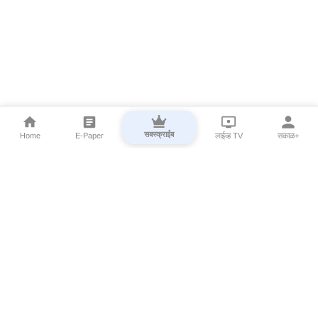
सबस्क्राईब
Home
E-Paper
लाईव्ह TV
सकाळ+
⌄
Marathi News
⌄
About Esakal