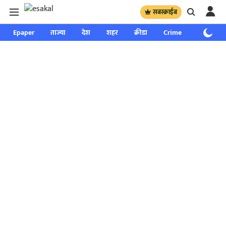
सबस्क्राईब
Epaper
ताज्या
देश
शहर
क्रीडा
Crime
साप्ताहिक