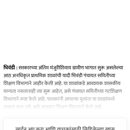
भिवंडी :
सरकारच्या अंतिम मंजुरीशिवाय ग्रामीण भागात सुरू असलेल्या
आठ अनधिकृत प्राथमिक शाळांची यादी भिवंडी पंचायत समितीच्या
शिक्षण विभागाने जाहीर केली आहे. या शाळांकडे आवश्यक शासकीय
मान्यता नसतानाही त्या सुरू आहेत, असे पंचायत समितीच्या गटशिक्षण
विभागाने स्पष्ट केले आहे. पालकांनी आपल्या मुलांना या शाळांमध्ये
दाखल करू नये, असे आवाहन शिक्षण विभागाने केले आहे.
साईन अप करा आणि वाचकांसाठी लिहिलेल्या खास