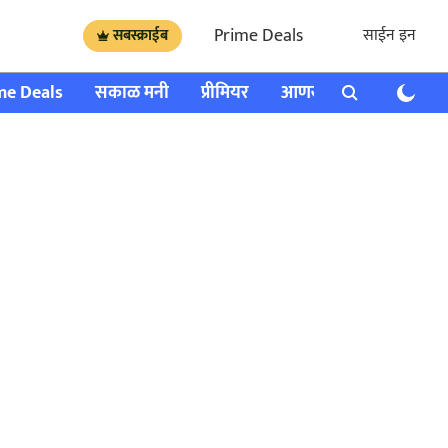
Prime Deals
साईन इन
सबस्क्राईब
me Deals
सकाळ मनी
प्रीमियर
आणखी
राशी भविष्य