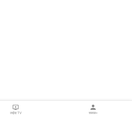
लाईव्ह TV
सकाळ+