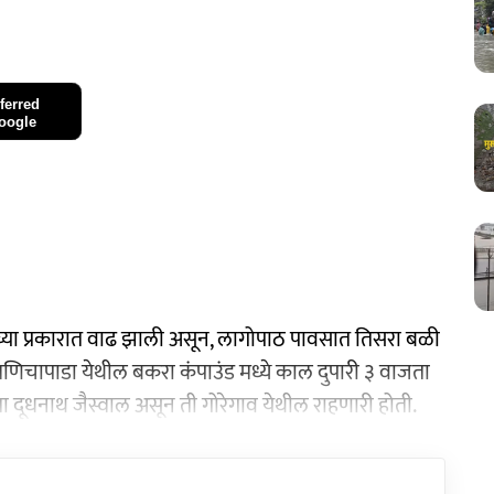
ferred
oogle
ाच्या प्रकारात वाढ झाली असून, लागोपाठ पावसात तिसरा बळी
णिचापाडा येथील बकरा कंपाउंड मध्ये काल दुपारी ३ वाजता
ा दूधनाथ जैस्वाल असून ती गोरेगाव येथील राहणारी होती.