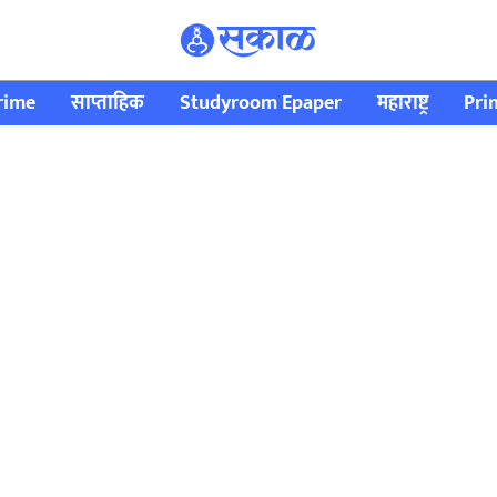
rime
साप्ताहिक
Studyroom Epaper
महाराष्ट्र
Pri