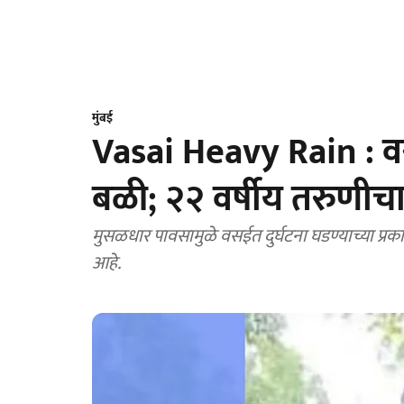
मुंबई
Vasai Heavy Rain : वस
बळी; २२ वर्षीय तरुणीचा दुर
मुसळधार पावसामुळे वसईत दुर्घटना घडण्याच्या प्
आहे.