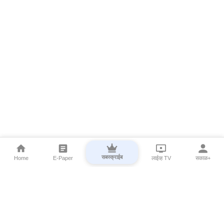
सबस्क्राईब
Home
E-Paper
लाईव्ह TV
सकाळ+