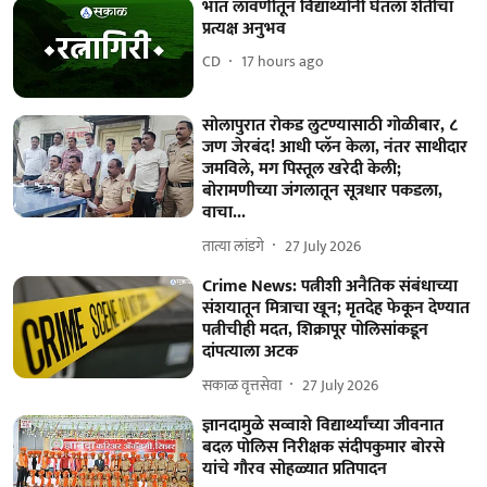
भात लावणीतून विद्यार्थ्यांनी घेतला शेतीचा
प्रत्यक्ष अनुभव
CD
17 hours ago
सोलापुरात रोकड लुटण्यासाठी गोळीबार, ८
जण जेरबंद! आधी प्लॅन केला, नंतर साथीदार
जमविले, मग पिस्तूल खरेदी केली;
बोरामणीच्या जंगलातून सूत्रधार पकडला,
वाचा...
तात्या लांडगे
27 July 2026
Crime News: पत्नीशी अनैतिक संबंधाच्या
संशयातून मित्राचा खून; मृतदेह फेकून देण्यात
पत्नीचीही मदत, शिक्रापूर पोलिसांकडून
दांपत्याला अटक
सकाळ वृत्तसेवा
27 July 2026
ज्ञानदामुळे सव्वाशे विद्यार्थ्यांच्या जीवनात
बदल पोलिस निरीक्षक संदीपकुमार बोरसे
यांचे गौरव सोहळ्यात प्रतिपादन