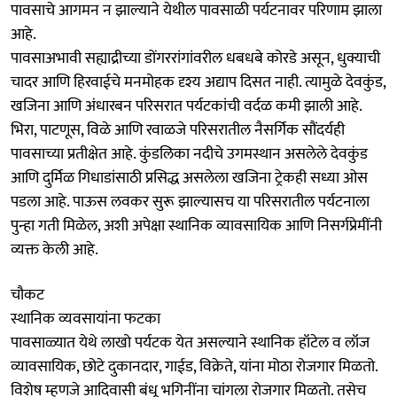
पावसाचे आगमन न झाल्याने येथील पावसाळी पर्यटनावर परिणाम झाला
आहे.
पावसाअभावी सह्याद्रीच्या डोंगररांगांवरील धबधबे कोरडे असून, धुक्याची
चादर आणि हिरवाईचे मनमोहक दृश्य अद्याप दिसत नाही. त्यामुळे देवकुंड,
खजिना आणि अंधारबन परिसरात पर्यटकांची वर्दळ कमी झाली आहे.
भिरा, पाटणूस, विळे आणि रवाळजे परिसरातील नैसर्गिक सौंदर्यही
पावसाच्या प्रतीक्षेत आहे. कुंडलिका नदीचे उगमस्थान असलेले देवकुंड
आणि दुर्मिळ गिधाडांसाठी प्रसिद्ध असलेला खजिना ट्रेकही सध्या ओस
पडला आहे. पाऊस लवकर सुरू झाल्यासच या परिसरातील पर्यटनाला
पुन्हा गती मिळेल, अशी अपेक्षा स्थानिक व्यावसायिक आणि निसर्गप्रेमींनी
व्यक्त केली आहे.
चौकट
स्थानिक व्यवसायांना फटका
पावसाळ्यात येथे लाखो पर्यटक येत असल्याने स्थानिक हॉटेल व लॉज
व्यावसायिक, छोटे दुकानदार, गाईड, विक्रेते, यांना मोठा रोजगार मिळतो.
विशेष म्हणजे आदिवासी बंधू भगिनींना चांगला रोजगार मिळतो. तसेच