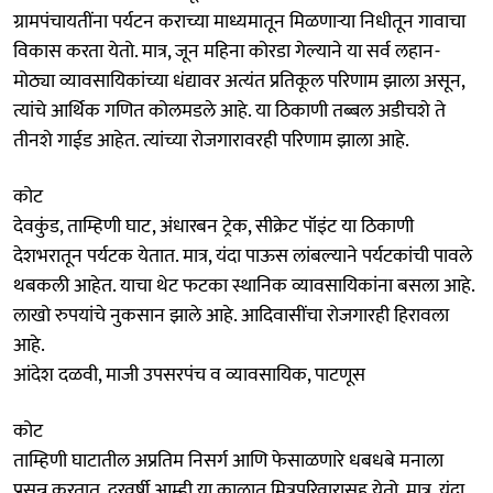
ग्रामपंचायतींना पर्यटन कराच्या माध्यमातून मिळणाऱ्या निधीतून गावाचा
विकास करता येतो. मात्र, जून महिना कोरडा गेल्याने या सर्व लहान-
मोठ्या व्यावसायिकांच्या धंद्यावर अत्यंत प्रतिकूल परिणाम झाला असून,
त्यांचे आर्थिक गणित कोलमडले आहे. या ठिकाणी तब्बल अडीचशे ते
तीनशे गाईड आहेत. त्यांच्या रोजगारावरही परिणाम झाला आहे.
कोट
देवकुंड, ताम्हिणी घाट, अंधारबन ट्रेक, सीक्रेट पॉइंट या ठिकाणी
देशभरातून पर्यटक येतात. मात्र, यंदा पाऊस लांबल्याने पर्यटकांची पावले
थबकली आहेत. याचा थेट फटका स्थानिक व्यावसायिकांना बसला आहे.
लाखो रुपयांचे नुकसान झाले आहे. आदिवासींचा रोजगारही हिरावला
आहे.
आंदेश दळवी, माजी उपसरपंच व व्यावसायिक, पाटणूस
कोट
ताम्हिणी घाटातील अप्रतिम निसर्ग आणि फेसाळणारे धबधबे मनाला
प्रसन्न करतात. दरवर्षी आम्ही या काळात मित्रपरिवारासह येतो. मात्र, यंदा