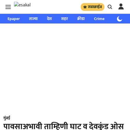
सबस्क्राईब
Epaper
ताज्या
देश
शहर
क्रीडा
Crime
साप्ताहिक
मुंबई
पावसाअभावी ताम्हिणी घाट व देवकुंड ओस