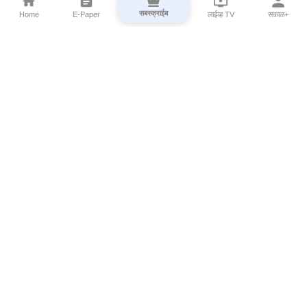
सबस्क्राईब
Home
E-Paper
लाईव्ह TV
सकाळ+
⌄
Marathi News
⌄
About Esakal
⌄
Digital Products
⌄
Sakal Programs
⌄
Print Products