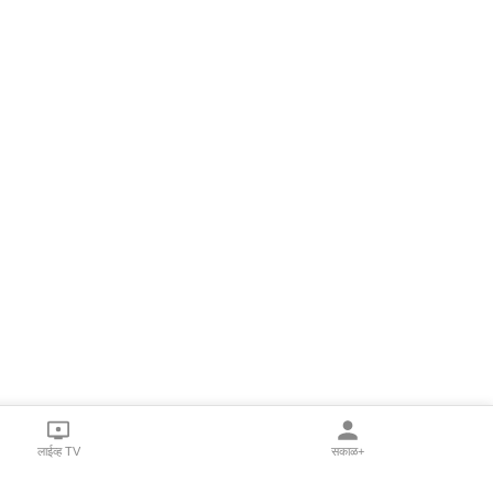
लाईव्ह TV
सकाळ+