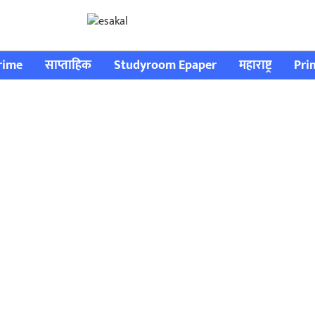
rime
साप्ताहिक
Studyroom Epaper
महाराष्ट्र
Pri