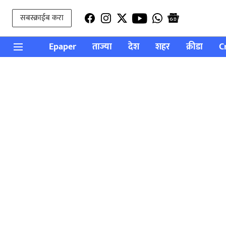
सबस्क्राईब करा
Epaper
ताज्या
देश
शहर
क्रीडा
C