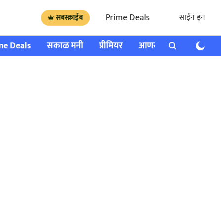
Prime Deals
साईन इन
सबस्क्राईब
me Deals
सकाळ मनी
प्रीमियर
आणखी
राशी भविष्य