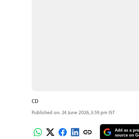
CD
Published on
:
24 June 2026, 3:59 pm
IST
Add as a pre
source on G