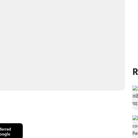
R
ferred
oogle