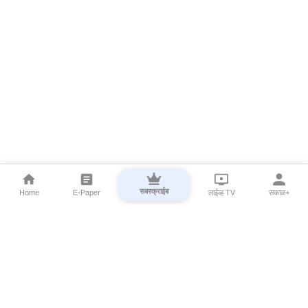
सबस्क्राईब
Home
E-Paper
लाईव्ह TV
सकाळ+