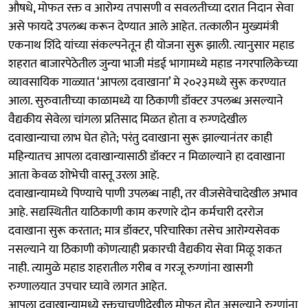
औषधे, मोफत रक्त व आरोग्य तपासणी व सवलतीच्या दरात निदान सेवा
असे फायदे उपलब्ध करून देण्यात आले आहेत. तत्कालीन मुख्यमंत्री
एकनाथ शिंदे यांच्या संकल्पनेतून ही योजना सुरू झाली. त्यानुसार महाड
शहरात बाजारपेठेतील जुन्या भाजी मंडई भागामध्ये महाड नगरपालिकेच्या
व्यावसायिक गाळ्यात ‘आपला दवाखाना’ मे २०२३मध्ये सुरू करण्यात
आला. सुरुवातीच्या काळामध्ये या ठिकाणी डॉक्टर उपलब्ध असल्याने
वैद्यकीय सेवेला चांगला प्रतिसाद मिळत होता व रुग्णदेखील
दवाखान्याचा लाभ घेत होते; परंतु दवाखाना सुरू झाल्यानंतर काही
महिन्यातच आपला दवाखान्यासाठी डॉक्टर न मिळाल्याने हा दवाखाना
आता केवळ शोभेची वास्तू उरला आहे.
दवाखान्यामध्ये पिण्याचे पाणी उपलब्ध नाही, तर वीजसेवेचादेखील अभाव
आहे. सद्यस्थितीत याठिकाणी काम करणारे दोन कर्मचारी दररोज
दवाखाना सुरू करतात; मात्र डॉक्टर, परिचारिका तसेच आरोग्यसेवक
नसल्याने या ठिकाणी कोणत्याही प्रकारची वैद्यकीय सेवा मिळू शकत
नाही. त्यामुळे महाड शहरातील गरीब व गरजू रुग्णांना खासगी
रुग्णालयात उपचार घ्यावे लागत आहेत.
आपला दवाखान्यामध्ये रक्तचाचणीदेखील मोफत होत असल्याने रुग्णांना