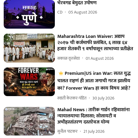
भैरवगड बेमुदत उपोषण
CD
05 August 2026
Maharashtra Loan Waiver: अद्याप
२०१७ ची कर्जमाफी प्रलंबित, ६ लाख ६४
हजार शेतकरी ९ वर्षांपासून लाभाच्या प्रतीक्षेत
सकाळ वृत्तसेवा
01 August 2026
Premium|US iran War: सतत युद्ध
चालत राहणं ही आता जगाची गरज झालीय
का? Forever Wars हा काय विषय आहे?
स्वाती केतकर-पंडित
30 July 2026
Mahad News : तारीक गार्डन रहिवाशांना
न्यायालयाचा दिलासा; सोसायटी व
अभीहस्तांतरण दस्तऐवज योग्य
सुनील पाटकर
21 July 2026