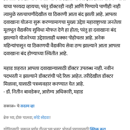
याचा फायदा व्हायचा; परंतु डॉक्टरही नाही आणि पिण्याचे पाणीही नाही
त्यामुळे रक्तचाचणीदेखील या ठिकाणी आता बंद झाली आहे. आपला
दवाखाना योजना सुरू करण्यामागचा मुख्य उद्देश महाराष्ट्राच्या जनतेला
मूलभूत वैद्यकीय सुविधा मोफत देणे हा होता; परंतु हा दवाखाना बंद
झाल्याने योजनेच्या उद्देशालाही धक्का पोहोचला आहे. अनेक
महिन्यांपासून या ठिकाणची वैद्यकीय सेवा ठप्प झाल्याने आता आपला
दवाखाना बंद होण्याच्या स्थितीत आहे.
महाड शहरात आपला दवाखान्यासाठी डॉक्टर उपलब्ध नाही. नवीन
पदभरती न झाल्याने डॉक्टरांची पदे रिक्त आहेत. तरीदेखील डॉक्टर
मिळावा, यासाठी पत्रव्यवहार करण्यात येत आहे.
- डॉ. नितीन बावडेकर, आरोग्य अधिकारी, महाड
सकाळ+ चे
सदस्य व्हा
ब्रेक घ्या, डोकं चालवा,
कोडे सोडवा
!
शॉपिंगसाठी 'सकाळ प्राईम डील्स'च्या भन्नाट ऑफर्स पाहण्यासाठी
क्लिक करा
.