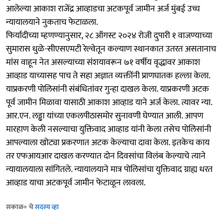
आलेल्या आकाश राजेंद्र आव्हाडचा अटकपूर्व जामीन अर्ज मुंबई उच्च
न्यायालयाने नुकताच फेटाळला.
फिर्यादीच्या म्हणण्यानुसार, २८ ऑगस्ट २०२४ रोजी दुपारी १ वाजण्याच्या
सुमारास धुळे-सीएसएमटी रेल्वेतून कल्याण स्थानकात उतरत असतानाच
मांस वाहून नेत असल्याच्या संशयावरून ७१ वर्षीय वृद्धावर आकाश
आव्हाड याच्यासह पाच ते सहा अज्ञात व्यक्तींनी प्राणघातक हल्ला केला.
याप्रकरणी पोलिसांनी संबंधितांवर गुन्हा दाखल केला. याप्रकरणी अटक
पूर्व जामीन मिळावा यासाठी आकाश आव्हाड याने अर्ज केला. त्यावर न्या.
आर.एन. लड्ढा यांच्या एकलपीठासमोर सुनावणी घेण्यात आली. आपण
मारहाण केली नसल्याचा युक्तिवाद आव्हाड यांनी केला तसेच पोलिसांनी
आपल्याला खोट्या प्रकरणात अटक केल्याचा दावा केला. इतकेच काय
तर एफआयआर दाखल करण्यात दोन दिवसांचा विलंब केल्याचे त्याने
न्यायालयाला सांगितले. न्यायालयाने मात्र पोलिसांचा युक्तिवाद ग्राह्य धरत
आव्हाड याचा अटकपूर्व जामीन फेटाळून लावला.
सकाळ+ चे
सदस्य व्हा