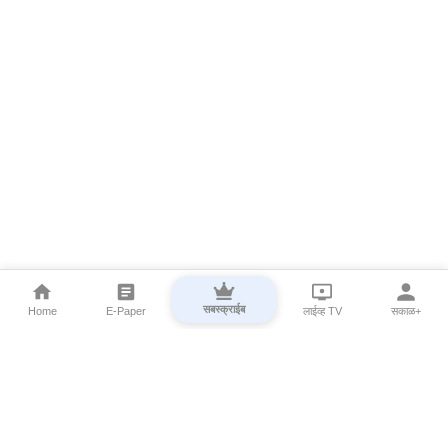
सबस्क्राईब
Home
E-Paper
लाईव्ह TV
सकाळ+