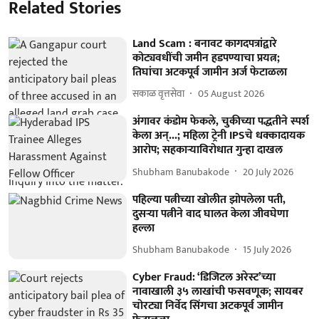
Related Stories
Land Scam : बनावट कागदपत्रांद्वारे
कोट्यवधींची जमीन हडपण्याचा प्रयत्न;
तिघांचा अटकपूर्व जामीन अर्ज फेटाळला
सकाळ वृत्तसेवा
05 August 2026
अंगावर कंडोम फेकले, चुकीच्या पद्धतीने स्पर्श
केला अन्...; महिला ट्रेनी IPSचे धक्कादायक
आरोप; सहकाऱ्याविरोधात गुन्हा दाखल
Shubham Banubakode
20 July 2026
पहिल्या पत्नीच्या खोलीत झोपलेला पती,
दुसऱ्या पत्नीने वाद घालत केला जीवघेणा
हल्ला
Shubham Banubakode
15 July 2026
Cyber Fraud: ‘डिजिटल अरेस्ट’च्या
नावाखाली ३५ लाखांची फसवणूक; सायबर
चोरट्या निर्वेद सिंगचा अटकपूर्व जामीन