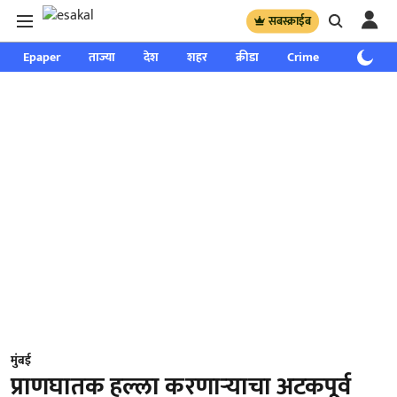
सबस्क्राईब
Epaper
ताज्या
देश
शहर
क्रीडा
Crime
साप्ताहिक
मुंबई
प्राणघातक हल्ला करणाऱ्याचा अटकपूर्व