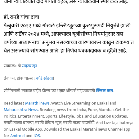
यांना न्यायालयात दाद मागता येईल, असे न्यायालयाने स्पष्ट केले आहे.
डॉ. रानडे यांचा दावा
फेब्रुवारी २०२२ मध्ये गोखले इन्स्टिट्यूटच्या कुलगुरूपदी नियुक्ती झाली
आणि सप्टेंबर २०२४ मध्ये, आपल्याला यूजीसीच्या नियमांनुसार दहा
वर्षांच्या अध्यापनाचा अनुभव नसल्याच्या कारणावरून काढून टाकण्यात
येत असल्याचे सांगण्यात आले. हा निर्णय धक्कादायक व दुर्दैवी आहे.
सकाळ+ चे
सदस्य व्हा
ब्रेक घ्या, डोकं चालवा,
कोडे सोडवा
!
शॉपिंगसाठी 'सकाळ प्राईम डील्स'च्या भन्नाट ऑफर्स पाहण्यासाठी
क्लिक करा
.
Read latest
Marathi news
, Watch Live Streaming on Esakal and
Maharashtra News
. Breaking news from India, Pune, Mumbai. Get the
Politics, Entertainment, Sports, Lifestyle, Jobs, and Education updates,
मराठी ताज्या बातम्या, मराठी ब्रेकिंग न्यूज, मराठी ताज्या घडामोडी. And Live taja batmya
on Esakal Mobile App. Download the Esakal Marathi news Channel app
for
Android
and
IOS
.