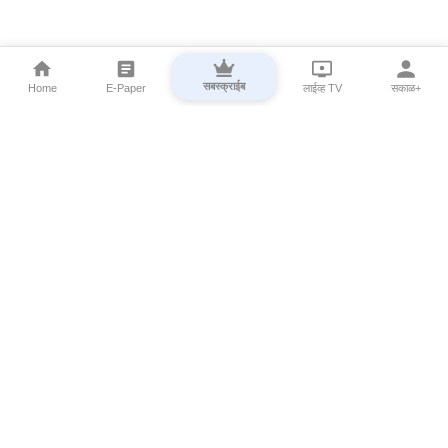
सबस्क्राईब
Home
E-Paper
लाईव्ह TV
सकाळ+
⌄
Marathi News
⌄
About Esakal
⌄
Digital Products
⌄
Sakal Programs