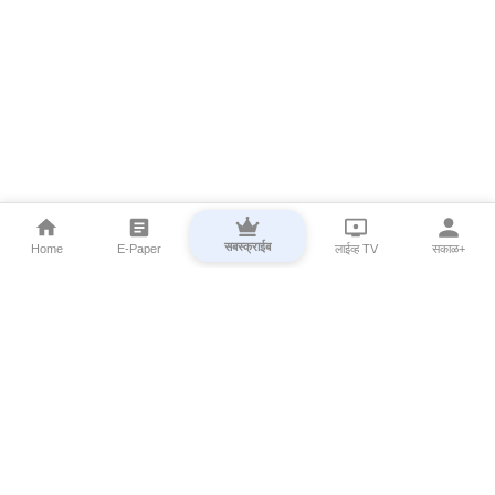
सबस्क्राईब
Home
E-Paper
लाईव्ह TV
सकाळ+
⌄
Marathi News