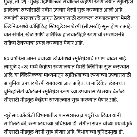
मुंबई, ता. २९ : मुंबई महापालिका संचालित केईएम रुग्णालयात स्मृतिभ्रंश
झालेल्या रुग्णांसाठी नवीन उपचार थेरपी सुरू करण्यात आली आहे.
रुग्णांची स्मरणशक्ती जागृत ठेवण्यासाठी लवकरच रुग्णालयाच्या मेमरी
क्लिनिकमध्ये कॉग्निटिव्ह स्टिम्युलेशन थेरपी (सीएसटी) सुरू होणार आहे.
यात संगीत, खेळ आणि शारीरिक हालचालींद्वारे रुग्णांची स्मरणशक्ती
सक्रिय ठेवण्याचा प्रयत्न करण्यात येणार आहे.
६० वर्षांपेक्षा जास्त वयाच्या लोकांमध्ये स्मृतिभ्रंशाचे प्रमाण वाढत आहे.
त्यामुळे २०२१ मध्ये केईएम रुग्णालयात मेमरी क्लिनिक सुरू करण्यात
आले. या क्लिनिकच्या माध्यमातून स्मृतिभ्रंशाच्या रुग्णांच्या उपचारासाठी
आधुनिक उपचार थेरपी राबवल्या जात आहेत. या मालिकेत लंडनच्या
युनिव्हर्सिटी कॉलेजने स्मृतिभ्रंश रुग्णांच्या उपचारासाठी तयार केलेले
सीएसटी मॉड्यूल केईएम रुग्णालयात सुरू करण्यात येणार आहे.
न्यूरोसायकॉलॉजी विभागातील मानसशास्त्रज्ञ मयूरी कालिका यांनी
सांगितले की, रुग्णालयाच्या अधिष्ठाता डॉ. संगीता रावत यांच्या प्रयत्नांमुळे
सीएसटी मॉड्यूल थेरपी सुरू होणार आहे. विभागाच्या युनिटप्रमुख डॉ.