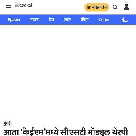
सबस्क्राईब
Epaper
ताज्या
देश
शहर
क्रीडा
Crime
साप्ताहिक
मुंबई
आता ‘केईएम’मध्ये सीएसटी मॉड्युल थेरपी