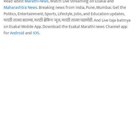
Read latest
Marathi news
, Watch Live Streaming on Esakal and
Maharashtra News
. Breaking news from India, Pune, Mumbai. Get the
Politics, Entertainment, Sports, Lifestyle, Jobs, and Education updates,
मराठी ताज्या बातम्या, मराठी ब्रेकिंग न्यूज, मराठी ताज्या घडामोडी. And Live taja batmya
on Esakal Mobile App. Download the Esakal Marathi news Channel app
for
Android
and
IOS
.