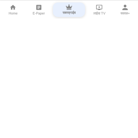
सबस्क्राईब
Home
E-Paper
लाईव्ह TV
सकाळ+
⌄
Marathi News
⌄
About Esakal
⌄
Digital Products
⌄
Sakal Programs
⌄
Print Products