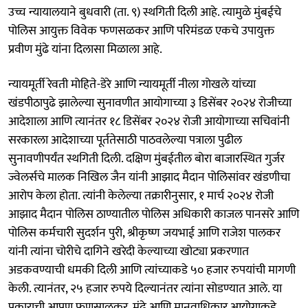
उच्च न्यायालयाने बुधवारी (ता. ९) स्थगिती दिली आहे. त्यामुळे मुंबईचे
पोलिस आयुक्त विवेक फणसळकर आणि परिमंडळ एकचे उपायुक्त
प्रवीण मुंढे यांना दिलासा मिळाला आहे.
न्यायमूर्ती रेवती मोहिते-डेरे आणि न्यायमूर्ती नीला गोखले यांच्या
खंडपीठापुढे झालेल्या सुनावणीत आयोगाच्या ३ डिसेंबर २०२४ रोजीच्या
आदेशाला आणि त्यानंतर १८ डिसेंबर २०२४ रोजी आयोगाच्या सचिवांनी
सरकारला आदेशाच्या पूर्ततेसाठी पाठवलेल्या पत्राला पुढील
सुनावणीपर्यंत स्थगिती दिली. दक्षिण मुंबईतील बोरा बाजारस्थित गुर्जर
ज्वेलर्सचे मालक निखिल जैन यांनी आझाद मैदान पोलिसांवर खंडणीचा
आरोप केला होता. त्यांनी केलेल्या तक्रारीनुसार, १ मार्च २०२४ रोजी
आझाद मैदान पोलिस ठाण्यातील पोलिस अधिकारी काजल पानसरे आणि
पोलिस कर्मचारी सुदर्शन पुरी, श्रीकृष्ण जयभाई आणि राजेश पालकर
यांनी त्यांना चोरीचे दागिने खरेदी केल्याच्या खोट्या प्रकरणात
अडकवण्याची धमकी दिली आणि त्यांच्याकडे ५० हजार रुपयांची मागणी
केली. त्यानंतर, २५ हजार रुपये दिल्यानंतर त्यांना सोडण्यात आले. या
प्रकाराची आपण फणसाळकर, मुंढे आणि मानवाधिकार आयोगाकडे