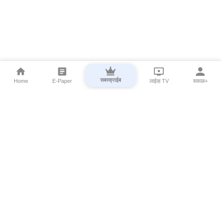
सबस्क्राईब
Home
E-Paper
लाईव्ह TV
सकाळ+
⌄
Marathi News
⌄
About Esakal