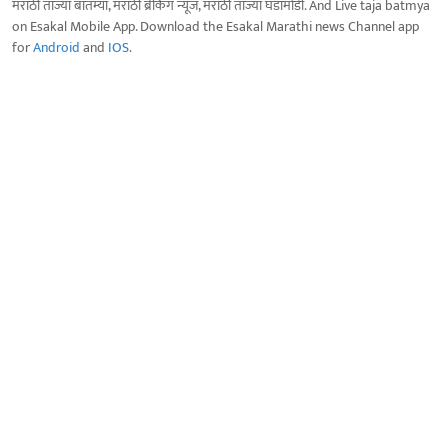
मराठी ताज्या बातम्या, मराठी ब्रेकिंग न्यूज, मराठी ताज्या घडामोडी. And Live taja batmya
on Esakal Mobile App. Download the Esakal Marathi news Channel app
for
Android
and
IOS
.