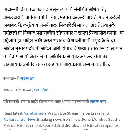
‘पदोन्न्ती ही केवळ पदवाढ नसून त्यामागे संबंधित अधिकारी,
अंमलदारांची अनेक वर्षांची निष्ठा, मेहनत दडलेली असते, पार पाडलेली
जबाबदारी, कर्तृत्व व समर्पणाला मिळालेली मान्यता असते. त्यामुळे
पदोन्नती हा निव्वळ प्रशासकीय सोपस्कार न राहता प्रेरणास्रोत व्हावा.’ या
उद्देशाने हा आदेश जारी करत असल्याचे भारती यांनी नमूद केले. या
आदेशानुसार पदोन्नती आदेश जारी होताच येणाऱ्या १ तारखेस हा सन्मान
कार्यक्रम आयोजित करावा, अतिरिक्त आयुक्त अंमलदारांचा तर
सहआयुक्त उपनिरीक्षक ते सहायक आयुक्तांचा सन्मान करतील.
सकाळ+ चे
सदस्य व्हा
ब्रेक घ्या, डोकं चालवा,
कोडे सोडवा
!
शॉपिंगसाठी 'सकाळ प्राईम डील्स'च्या भन्नाट ऑफर्स पाहण्यासाठी
क्लिक करा
.
Read latest
Marathi news
, Watch Live Streaming on Esakal and
Maharashtra News
. Breaking news from India, Pune, Mumbai. Get the
Politics, Entertainment, Sports, Lifestyle, Jobs, and Education updates,