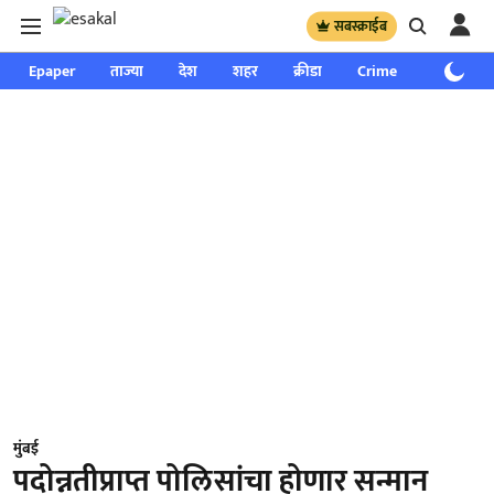
सबस्क्राईब
Epaper
ताज्या
देश
शहर
क्रीडा
Crime
साप्ताहिक
मुंबई
पदोन्नतीप्राप्त पोलिसांचा होणार सन्मान