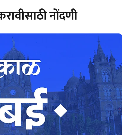
 अकरावीसाठी नोंदणी