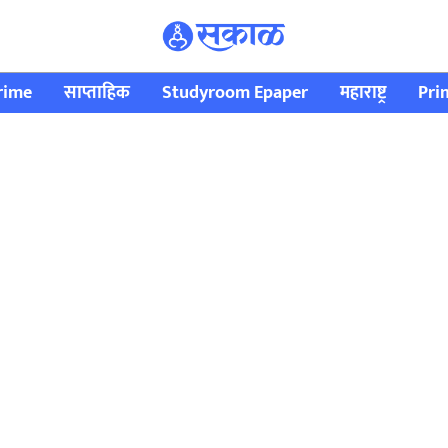
rime
साप्ताहिक
Studyroom Epaper
महाराष्ट्र
Pri