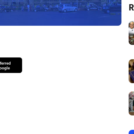
R
ferred
oogle