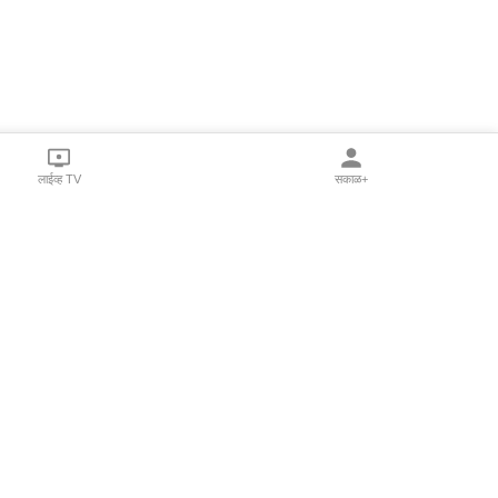
लाईव्ह TV
सकाळ+