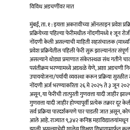
विविध अडचणींवर मात
मुंबई, ता. १ : इयत्ता अकरावीच्या ऑनलाइन प्रवेश प्र
प्रक्रियेच्या पहिल्या फेरीमधील नोंदणीमध्ये १ जून रोज
नोंदणी केली असल्याची माहिती सहसंचालक (माध्यमिक
प्रवेश प्रक्रियेतील पहिली फेरी सुरू झाल्यानंतर संपूर
असल्याने थोड्या प्रमाणात संकेतस्थळ संथ गतीने चा
पसंतीक्रम भरण्यामध्ये अडथळे येणे, अशा अडचणी निद
उपाययोजना/पर्यायी व्यवस्था करून प्रक्रिया सुरळीत राहण्
नोंदणी अर्ज भरण्याकरिता २६ मे २०२५ ते ३ जून २०
असून, या फेरीची तात्पुरती गुणवत्ता यादी जाहीर झाल्
गुणवत्ता यादी जाहीर होण्यापूर्वी प्रत्येक तक्रार दू
सर्व प्रक्रिया पारदर्शकपणे पार पाडली जात असून, को
आले आहे. राज्यात ९,३४२ कनिष्ठ महाविद्यालयांमधून २
झाली असल्याचेही शालेय शिक्षण विभागामार्फत क