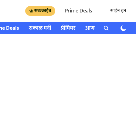
Prime Deals
साईन इन
सबस्क्राईब
me Deals
सकाळ मनी
प्रीमियर
आणखी
राशी भविष्य