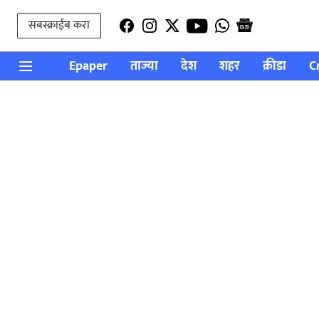
सबस्क्राईब करा
Epaper
ताज्या
देश
शहर
क्रीडा
C