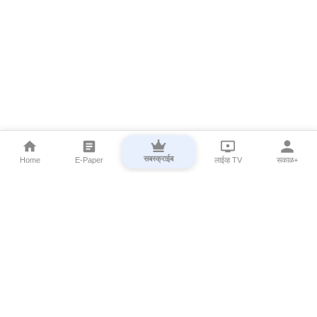
सबस्क्राईब
Home
E-Paper
लाईव्ह TV
सकाळ+
⌄
Marathi News