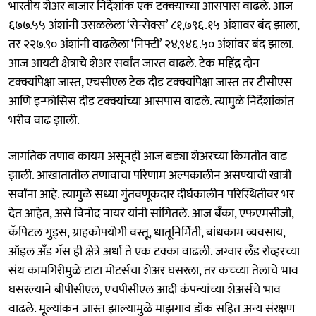
भारतीय शेअर बाजार निर्देशांक एक टक्क्याच्या आसपास वाढले. आज
६७७.५५ अंशांनी उसळलेला ‘सेन्सेक्स’ ८१,७९६.१५ अंशावर बंद झाला,
तर २२७.९० अंशांनी वाढलेला ‘निफ्टी’ २४,९४६.५० अंशांवर बंद झाला.
आज आयटी क्षेत्राचे शेअर सर्वांत जास्त वाढले. टेक महिंद्र दोन
टक्क्यांपेक्षा जास्त, एचसीएल टेक दीड टक्क्यांपेक्षा जास्त तर टीसीएस
आणि इन्फोसिस दीड टक्क्यांच्या आसपास वाढले. त्यामुळे निर्देशांकांत
भरीव वाढ झाली.
जागतिक तणाव कायम असूनही आज बड्या शेअरच्या किमतीत वाढ
झाली. आखातातील तणावाचा परिणाम अल्पकालीन असण्याची खात्री
सर्वांना आहे. त्यामुळे सध्या गुंतवणूकदार दीर्घकालीन परिस्थितीवर भर
देत आहेत, असे विनोद नायर यांनी सांगितले. आज बँका, एफएमसीजी,
कॅपिटल गुड्स, ग्राहकोपयोगी वस्तू, धातूनिर्मिती, बांधकाम व्यवसाय,
ऑइल अँड गॅस ही क्षेत्रे अर्धा ते एक टक्का वाढली. जग्वार लँड रोव्हरच्या
संथ कामगिरीमुळे टाटा मोटर्सचा शेअर घसरला, तर कच्च्या तेलाचे भाव
घसरल्याने बीपीसीएल, एचपीसीएल आदी कंपन्यांच्या शेअर्सचे भाव
वाढले. मूल्यांकन जास्त झाल्यामुळे माझगाव डॉक सहित अन्य संरक्षण