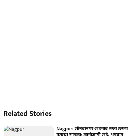
Related Stories
Nagpur: सोनबानगर-खडगाव रस्ता ठरला
मृत्यूचा सापळा; जागोजागी खड्डे, अपघात