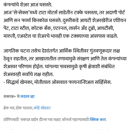
कंपन्यांचे शेअर आज घसरले.
आज ‘सेन्सेक्स’मध्ये टाटा मोटर्स साडेतीन टक्के घसरला, तर अदाणी पोर्ट
आणि सन फार्मा किरकोळ घसरले. दुसरीकडे आयटी शेअरखेरीज एशियन
पेंट, टाटा स्टील, कोटक बँक, एटरनल, लार्सन अँड टूब्रो, आयटीसी,
मारुती, एअरटेल या शेअरचे भावही एक टक्क्याच्या आसपास वाढले.
जागतिक घटना तसेच देशांतर्गत आर्थिक स्थितीवर गुंतवणूकदार लक्ष
ठेवून राहतील, तर आखातातील तणावामुळे संरक्षण आणि तेल कंपन्यांच्या
शेअरवर परिणाम होईल. चांगल्या पावसामुळे कृषी क्षेत्राशी संबंधित
शेअरवरही सर्वांचे लक्ष राहील.
- सिद्धार्थ खेमका, मोतीलाल ओसवाल फायनान्शिअल सर्व्हिसेस.
सकाळ+ चे
सदस्य व्हा
ब्रेक घ्या, डोकं चालवा,
कोडे सोडवा
!
शॉपिंगसाठी 'सकाळ प्राईम डील्स'च्या भन्नाट ऑफर्स पाहण्यासाठी
क्लिक करा
.