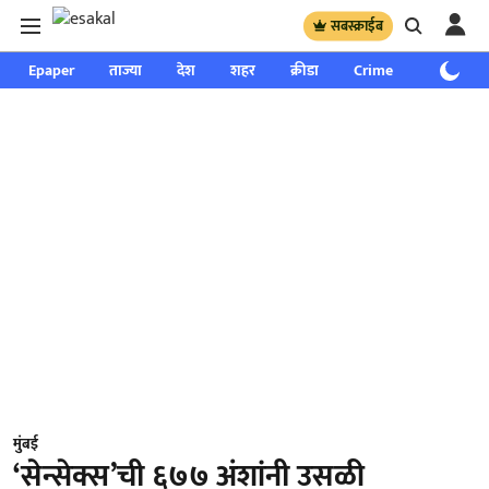
सबस्क्राईब
Epaper
ताज्या
देश
शहर
क्रीडा
Crime
साप्ताहिक
मुंबई
‘सेन्सेक्स’ची ६७७ अंशांनी उसळी