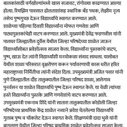
बालकांसाठी वर्गखोल्यांमध्ये खास सजावट, रांगोळ्या काढण्यात आल्या
होत्या. रिमझिम पावसात ढोलताशांसह स्थानिक बँड पथक, लेझीम नृत्य
तसेच पुष्पगुच्छ देऊन विद्यार्थ्यांचे स्वागत करण्यात आले.
शाळेच्या पहिल्या दिवशी विद्यार्थ्यांना मोफत गणवेश आणि
पाठ्यपुस्तकांचेही वाटप करण्यात आले. मुख्यमंत्री देवेंद्र फडणवीस यांनी
पालघर जिल्ह्यातील दुर्वेस येथील जिल्हा परिषदेच्या शाळेत जाऊन
विद्यार्थ्यांसोबत प्रवेशोत्सव साजरा केला. विद्यार्थ्यांना पुस्तकांचे वाटप,
पुष्प, खाऊ देत त्यांनी विद्यार्थ्यांशी मनमोकळा संवाद साधला. यासोबत
येथील शाळा परिसरात वृक्षरोपण करून पर्यावरणाची कास धरीत हरित
महाराष्ट्राच्या निर्मितीचा त्यांनी संदेश दिला. उपमुख्यमंत्री ‍अजित पवार यांनी
पुणे जिल्ह्यातील दौंड तालुक्यातील जिल्हा परिषद शाळा, आलेगाव
पुनर्वसन या शाळेत विद्यार्थ्यांचे पुष्प देऊन स्वागत केले. या वेळी त्‍यांच्या
हस्ते विद्यार्थ्यांना पुस्तके आणि गणवेशांचे वाटप करण्यात आले.
उपमुख्यमंत्री एकनाथ शिंदे यांनी सातारा तालुक्यातील कोडोली जिल्हा
परिषदेच्या प्राथमिक केंद्र शाळेत नव्याने प्रवेश घेतलेल्या विद्यार्थ्यांचे
गुलाब पुष्प व चॉकलेट देऊन स्वागत केले. शिक्षणमंत्री दादा भुसे यांनी
बागलाण येथील जिल्हा परिषद प्राथमिक शाळेत प्रवेशोत्सव साजरा केला.