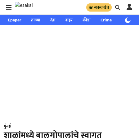
सबस्क्राईब
Epaper
ताज्या
देश
शहर
क्रीडा
Crime
साप्ताहिक
मुंबई
शाळांमध्ये बालगोपालांचे स्वागत