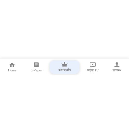
सबस्क्राईब
Home
E-Paper
लाईव्ह TV
सकाळ+
⌄
Marathi News