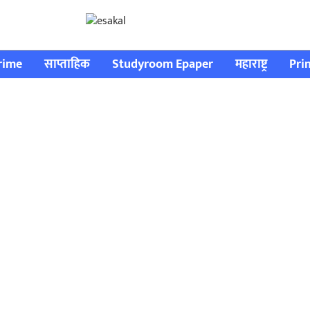
rime
साप्ताहिक
Studyroom Epaper
महाराष्ट्र
Pri