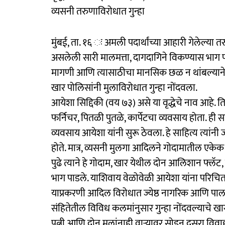
व्यसनी तरुणाविरोधात गुन्हा
मुंबई, ता. १६ ः अमली पदार्थांच्या आहारी गेलेल्य
असलेली सारी मालमत्ता, दागदागिने विकण्यास भाग पा
मागणी आणि त्यासाठीचा मानसिक छळ न थांबल्याने अखे
खार पोलिसांनी मुलाविरोधात गुन्हा नोंदवला.
आयेशा सिद्दिकी (वय ७३) असे या वृद्धेचे नाव आहे. तिचे
फर्निचर, पितळी पुतळे, कार्पेटचा व्यवसाय होता. ही साहि
व्यवसाय आयेशा यांनी सुरू ठेवला. हे साहित्य त्यांन
होते. मात्र, व्यसनी मुलगा आदिलने गोदामातील एकेक 
पुढे त्याने हे गोदाम, खार येथील दोन आलिशान फ्ल
भाग पाडले. याशिवाय वेळोवेळी आयेशा यांना परिचित 
याप्रकरणी आदिल विरोधात ज्येष्ठ नागरिक आणि पा
संहितेतील विविध कलमांनुसार गुन्हा नोंदवल्याचे खा
पत्नी आणि दोन मुलांनाही वाऱ्यावर सोडून दुसरा विवा