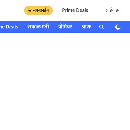
Prime Deals
साईन इन
सबस्क्राईब
me Deals
सकाळ मनी
प्रीमियर
आणखी
राशी भविष्य