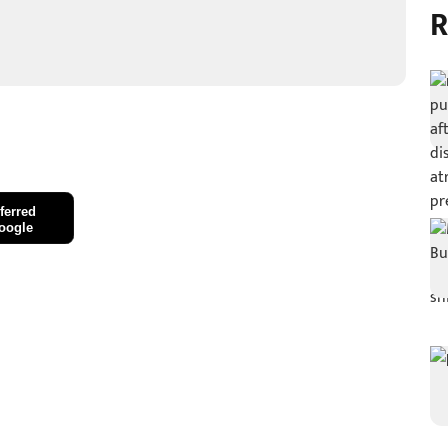
R
ferred
oogle