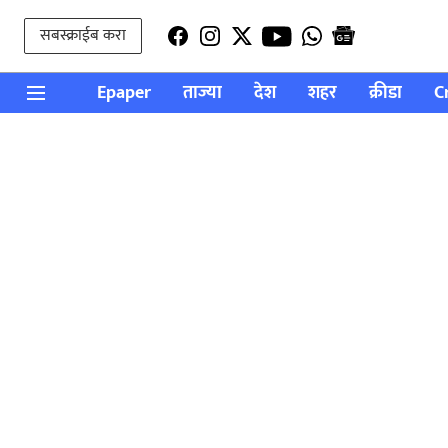
सबस्क्राईब करा
Epaper
ताज्या
देश
शहर
क्रीडा
C