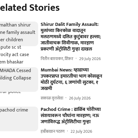
elated Stories
Shirur Dalit Family Assault:
मुलांच्या किरकोळ वादातून
मलठणमध्ये दलित कुटुंबावर हल्ला;
जातीवाचक शिवीगाळ, मारहाण
प्रकरणी ॲट्रॉसिटी गुन्हा दाखल
नितीन बारवकर, शिरूर
29 July 2026
Mumbai News: म्हाडाच्या
उपकरप्राप्त इमारतीचा भाग कोसळून
मोठी दुर्घटना, ६ जणांची सुटका, १
जखमी
सकाळ वृत्तसेवा
26 July 2026
Pachod Crime : डाळिंब चोरीच्या
संशयावरून चौघांना मारहाण; नऊ
जणांविरुद्ध ॲट्रॉसिटीचा गुन्हा
हबीबखान पठाण
22 July 2026