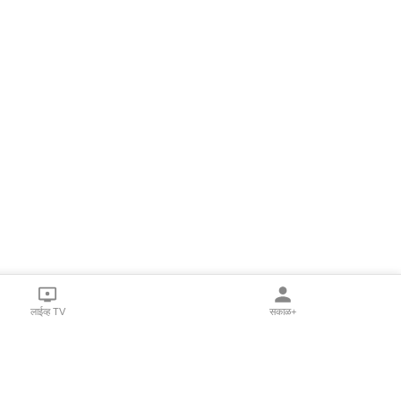
लाईव्ह TV
सकाळ+