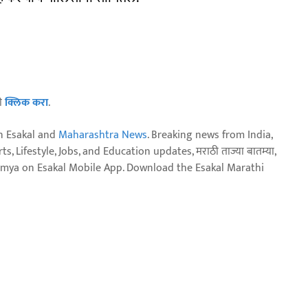
ठी
क्लिक करा
.
n Esakal and
Maharashtra News
. Breaking news from India,
, Lifestyle, Jobs, and Education updates, मराठी ताज्या बातम्या,
aja batmya on Esakal Mobile App. Download the Esakal Marathi