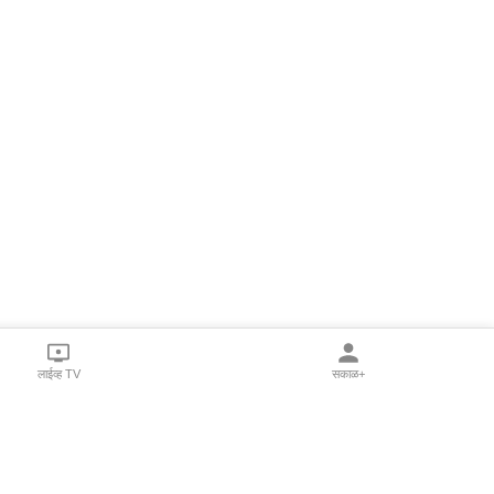
लाईव्ह TV
सकाळ+