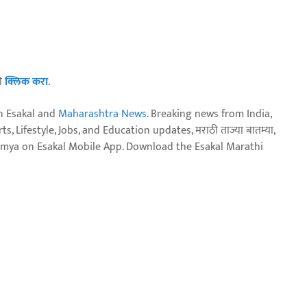
ठी
क्लिक करा
.
n Esakal and
Maharashtra News
. Breaking news from India,
, Lifestyle, Jobs, and Education updates, मराठी ताज्या बातम्या,
aja batmya on Esakal Mobile App. Download the Esakal Marathi