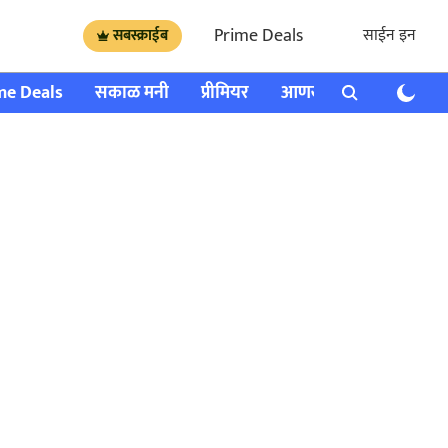
Prime Deals
साईन इन
सबस्क्राईब
me Deals
सकाळ मनी
प्रीमियर
आणखी
राशी भविष्य