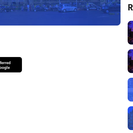
R
ferred
oogle