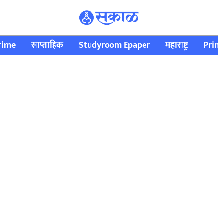
rime
साप्ताहिक
Studyroom Epaper
महाराष्ट्र
Pri