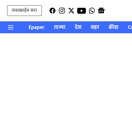
सबस्क्राईब करा
Epaper
ताज्या
देश
शहर
क्रीडा
C