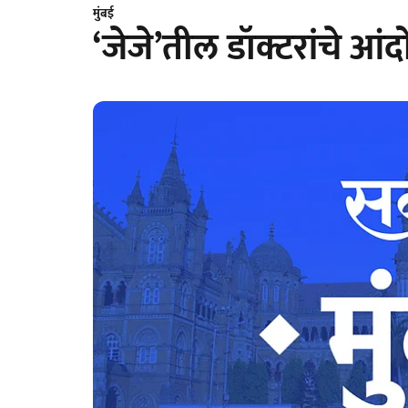
मुंबई
‘जेजे’तील डॉक्टरांचे आं