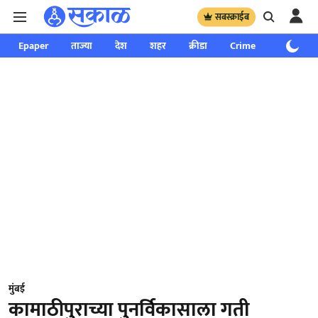
सबस्क्राईब
Epaper
ताज्या
देश
शहर
क्रीडा
Crime
साप्ताहिक
मुंबई
कामाठीपुराच्या पुनर्विकासाला गती