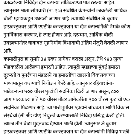
काढलेल्या निविदेत दोन कंपन्या तांत्रिकदृष्ट्या पात्र ठरल्या आहेत.
त्यानुसार आता सोमवारी (ता. २७) संबंधित कंपन्यांनी लावलेली आर्थिक
बोली म्हाडाकडून उघडली जाणार आहे. त्यामध्ये संबंधित जे. कुमार
इन्फ्रास्ट्रक्चर आणि एएटीके कन्स्ट्रक्शन या दोन कंपन्यांपैकी नेमके कोण
पुनर्विकास करणार, हे स्पष्ट होणार आहे. दरम्यान, आर्थिक बोली
उघडल्यानंतर याबाबत गृहनिर्माण विभागाची अंतिम मंजुरी घेतली जाणार
आहे.
कामाठीपुरा हा सुमारे ३४ एकर जागेवर वसला असून, तेथे ९४३ जुन्या
मोडकळीस आलेल्या इमारती आहेत. त्यामुळे म्हाडाच्या मुंबई इमारत
दुरुस्ती व पुनर्रचना मंडळाने या इमारतींचा खासगी विकसकाच्या
माध्यमातून करण्याचे नियोजन केले आहे. त्यानुसार रहिवाशांना-
भाडेकरूंना ५०० चौरस फुटांची सदनिका दिली जाणार असून, ८००
जागामालकाला प्रति ५० चौरस मीटर जागेकरिता ५०० चौरस फुटांची एक
सदनिका मिळणार आहे. त्या पार्श्वभूमीवर म्हाडाने बांधकाम आणि विकास
संस्थेची (सी अँड डीए) नियुक्ती करण्यासाठी निविदा प्रसिद्ध केली होती.
त्याला तीन वेळा मुदतवाढ देण्यात आली होती. त्यानुसार जे कुमार
इन्फ्रास्ट्रक्चर आणि एएटीके कन्स्ट्रक्शन या दोन कंपन्यांनी निविदा भरली