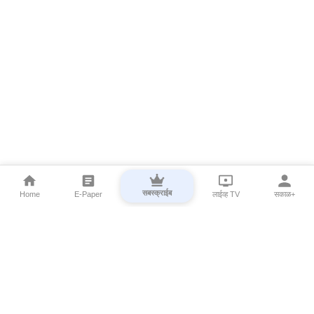
सबस्क्राईब
Home
E-Paper
लाईव्ह TV
सकाळ+