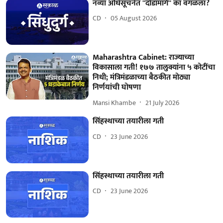
नव्या अधिसूचनेत ''दोडामार्ग'' का वगळला?
CD
05 August 2026
Maharashtra Cabinet: राज्याच्या
विकासाला गती! १७७ तालुक्यांना ५ कोटींचा
निधी; मंत्रिमंडळाच्या बैठकीत मोठ्या
निर्णयांची घोषणा
Mansi Khambe
21 July 2026
सिंहस्थाच्या तयारीला गती
CD
23 June 2026
सिंहस्थाच्या तयारीला गती
CD
23 June 2026