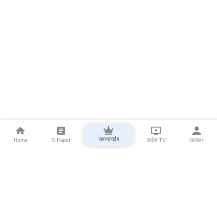
सबस्क्राईब
Home
E-Paper
लाईव्ह TV
सकाळ+