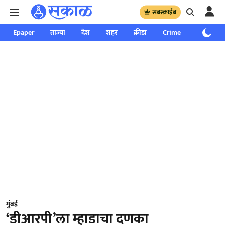
सबस्क्राईब
Epaper
ताज्या
देश
शहर
क्रीडा
Crime
साप्ताहिक
मुंबई
‘डीआरपी’ला म्हाडाचा दणका