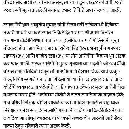
वीरेंद्र प्रसाद अशी त्यांची नावे असून, त्यांच्याकडून २७.८४ कोटींची २० ते
२०० रुपये मूल्य असलेली बनावट टपाल तिकिटे जप्त करण्यात आली.
टपाल निरीक्षक आशुतोष कुमार यांनी गेल्या वर्षी सप्टेंबरमध्ये दिलेल्या
तक्रारी आधारे बनावट टपाल तिकिटे देशभर मागणीप्रमाणे वितरित
करणाऱ्या टोळीविरोधात माता रमाबाई आंबेडकर मार्ग पोलिसांनी गुन्हा
नोंदवला होता, प्राथमिक तपासात राकेश बिंद (४२), शमशुद्दीन गफ्फार
अहमद (३५) आणि शाहीद रझा (३५) या तीन आरोपींना बिहारमधून अटक
करण्यात आली. अटक आरोपींनी मुख्य सूत्रधाराच्या मदतीने कोट्यवधींची
बोगस टपाल तिकिटे छापून ती मागणीप्रमाणे देशभर विकल्याचे कबूल
केले, विशेष म्हणजे गफार आणि रझा यांच्या बँक खात्यांवर सात ते आठ
कोटींचे व्यवहार आढळले होते. या तिघांच्या अटकेनंतर मुख्य आरोपी शेख
व प्रसाद फरार होते. अटकेच्या भीतीने ते सतत ठावठिकाणा बदलत होते;
मात्र वरिष्ठ निरीक्षक योगेश साबळे यांच्या मार्गदर्शनाखालील सहाय्यक
निरीक्षक धनेश सातार्डेकर आणि पथकाने या दोघांचा दिल्लीतील नेमका
ठावठिकाणा शोधून काढला. या पथकाने तब्बल दोन आठवडे आरोपींवर
पाळत ठेवून रविवारी त्यांना अटक केली.