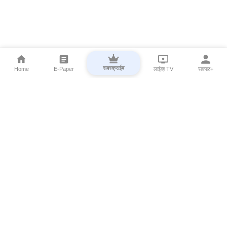
सबस्क्राईब
Home
E-Paper
लाईव्ह TV
सकाळ+
⌄
Marathi News
⌄
About Esakal
⌄
Digital Products