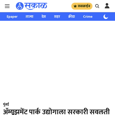
सबस्क्राईब
Epaper
ताज्या
देश
शहर
क्रीडा
Crime
साप्ताहिक
मुंबई
ॲम्यूझमेंट पार्क उद्योगाला सरकारी सवलती