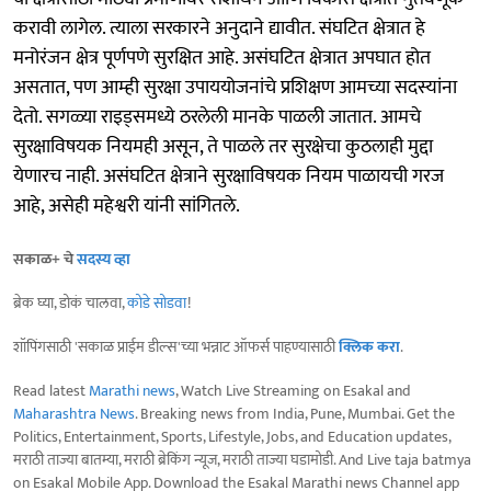
करावी लागेल. त्याला सरकारने अनुदाने द्यावीत. संघटित क्षेत्रात हे
मनोरंजन क्षेत्र पूर्णपणे सुरक्षित आहे. असंघटित क्षेत्रात अपघात होत
असतात, पण आम्ही सुरक्षा उपाययोजनांचे प्रशिक्षण आमच्या सदस्यांना
देतो. सगळ्या राइड्समध्ये ठरलेली मानके पाळली जातात. आमचे
सुरक्षाविषयक नियमही असून, ते पाळले तर सुरक्षेचा कुठलाही मुद्दा
येणारच नाही. असंघटित क्षेत्राने सुरक्षाविषयक नियम पाळायची गरज
आहे, असेही महेश्वरी यांनी सांगितले.
सकाळ+ चे
सदस्य व्हा
ब्रेक घ्या, डोकं चालवा,
कोडे सोडवा
!
शॉपिंगसाठी 'सकाळ प्राईम डील्स'च्या भन्नाट ऑफर्स पाहण्यासाठी
क्लिक करा
.
Read latest
Marathi news
, Watch Live Streaming on Esakal and
Maharashtra News
. Breaking news from India, Pune, Mumbai. Get the
Politics, Entertainment, Sports, Lifestyle, Jobs, and Education updates,
मराठी ताज्या बातम्या, मराठी ब्रेकिंग न्यूज, मराठी ताज्या घडामोडी. And Live taja batmya
on Esakal Mobile App. Download the Esakal Marathi news Channel app