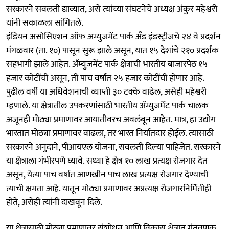
सरकारने सवलती द्याव्यात, असे त्यांच्या संघटनेचे अध्यक्ष अंकुर महेश्वरी
यांनी सकाळला सांगितले.
इंडियन असोसिएशन ऑफ अम्युजमेंट पार्क अँड इंडस्ट्रीजचे २४ वे प्रदर्शन
मंगळवार (ता. १०) पासून सुरू झाले असून, यात १५ देशांचे २१० प्रदर्शक
सहभागी झाले आहेत. ॲम्युजमेंट पार्क क्षेत्राची भारतीय बाजारपेठ १५
हजार कोटींची असून, ती पाच वर्षांत २५ हजार कोटींची होणार आहे.
पुढील वर्षी या अधिवेशनाची व्याप्ती ३० टक्के वाढेल, असेही महेश्वरी
म्हणाले. या क्षेत्रातील उपकरणांसाठी भारतीय ॲम्युजमेंट पार्क चालक
अजूनही मोठ्या प्रमाणावर आयातीवरच अवलंबून आहेत. मात्र, हा उद्योग
भारतात मोठ्या प्रमाणावर वाढला, तर भारत निर्यातदार होईल. त्यासाठी
सरकारने अनुदाने, पीआयएल योजना, सवलती दिल्या पाहिजेत. सरकारने
या क्षेत्राला गंभीरपणे घ्यावे. सध्या हे क्षेत्र १० लाख प्रत्यक्ष रोजगार देत
असून, येत्या पाच वर्षांत आणखीन पाच लाख प्रत्यक्ष रोजगार देण्याची
त्याची क्षमता आहे. यातून मोठ्या प्रमाणावर अप्रत्यक्ष रोजगारनिर्मितीही
होते, असेही त्यांनी दाखवून दिले.
या क्षेत्रासाठी मोठ्या प्रमाणावर संशोधन आणि विकास क्षेत्रात गुंतवणूक