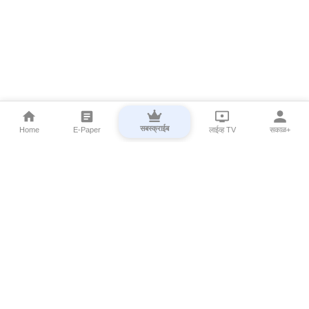
सबस्क्राईब
Home
E-Paper
लाईव्ह TV
सकाळ+
⌄
Marathi News
⌄