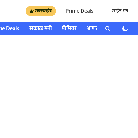
Prime Deals
साईन इन
सबस्क्राईब
me Deals
सकाळ मनी
प्रीमियर
आणखी
राशी भविष्य