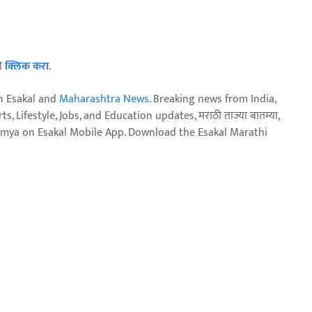
ठी
क्लिक करा
.
n Esakal and
Maharashtra News
. Breaking news from India,
, Lifestyle, Jobs, and Education updates, मराठी ताज्या बातम्या,
aja batmya on Esakal Mobile App. Download the Esakal Marathi