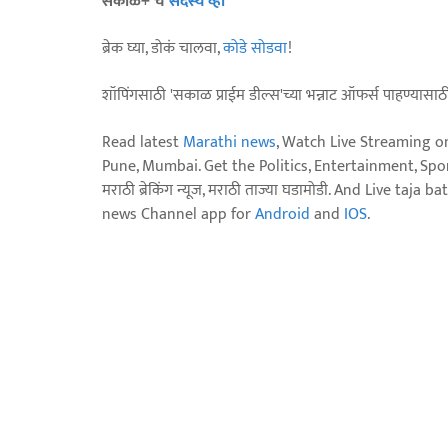
सकाळ+ चे
सदस्य व्हा
ब्रेक घ्या, डोकं चालवा,
कोडे सोडवा
!
शॉपिंगसाठी 'सकाळ प्राईम डील्स'च्या भन्नाट ऑफर्स पाहण्यासा
Read latest
Marathi news
, Watch Live Streaming o
Pune, Mumbai. Get the Politics, Entertainment, Sports
मराठी ब्रेकिंग न्यूज, मराठी ताज्या घडामोडी. And Live t
news Channel app for
Android
and
IOS
.