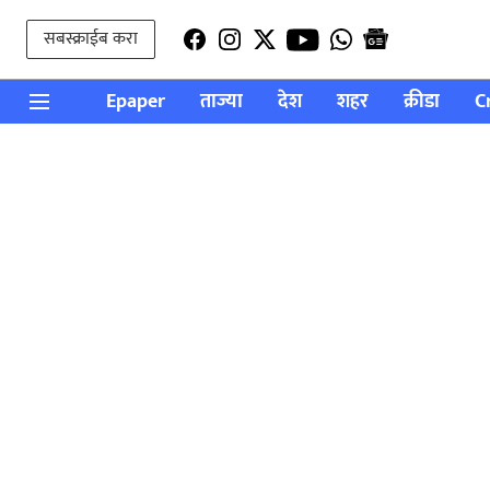
सबस्क्राईब करा
Epaper
ताज्या
देश
शहर
क्रीडा
C