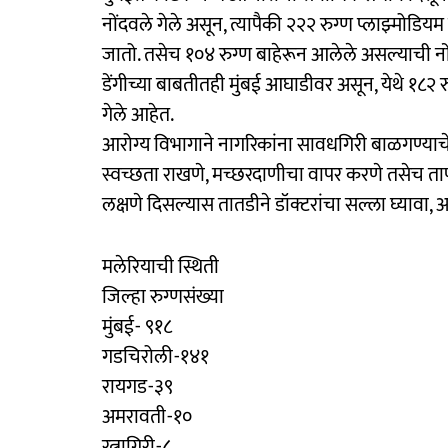
नोंदवले गेले असून, त्यापैकी २२२ रुग्ण प्लाझ्मोडिय
जातो. तसेच १०४ रुग्ण बाहेरून आलेले असल्याची नो
डेंगीच्या बाबतीतही मुंबई आघाडीवर असून, येथे १८
गेले आहेत.
आरोग्य विभागाने नागरिकांना सावधगिरी बाळगण्याच
स्वच्छता राखणे, मच्छरदाणीचा वापर करणे तसेच ताप,
लक्षणे दिसल्यास तातडीने डॉक्टरांचा सल्ला घ्याव
मलेरियाची स्थिती
जिल्हा रुग्णसंख्या
मुंबई- ९१८
गडचिरोली-१४१
रायगड-३९
अमरावती-१०
रत्नागिरी-८