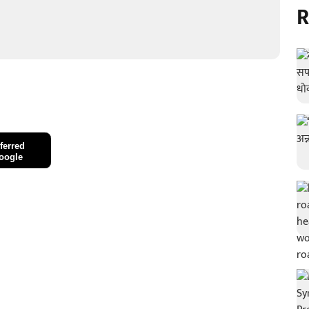
R
ferred
oogle