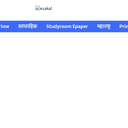
rime
साप्ताहिक
Studyroom Epaper
महाराष्ट्र
Pri