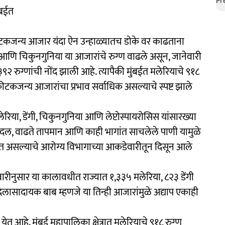
ंबईत
कीटकजन्य आजार यंदा ऐन उन्हाळ्यातच डोके वर काढताना
 आणि चिकुनगुनिया या आजारांचे रुग्ण वाढले असून, जानेवारी
२ रुग्णांची नोंद झाली आहे. त्यापैकी मुंबईत मलेरियाचे ९१८
कजन्य आजारांचा प्रभाव सर्वाधिक असल्याचे स्पष्ट झाले
रिया, डेंगी, चिकुनगुनिया आणि लेप्टोस्पायरोसिस यांसारख्या
ील बदल, वाढते तापमान आणि काही भागांत साचलेले पाणी यामुळे
ढत असल्याचे आरोग्य विभागाच्या आकडेवारीतून दिसून आले
डेवारीनुसार या कालावधीत राज्यात १,३३५ मलेरिया, ८२३ डेंगी
िलासादायक बाब म्हणजे या तिन्ही आजारांमुळे अद्याप एकाही
त आहे. मुंबई महापालिका क्षेत्रात मलेरियाचे ९१८ रुग्ण