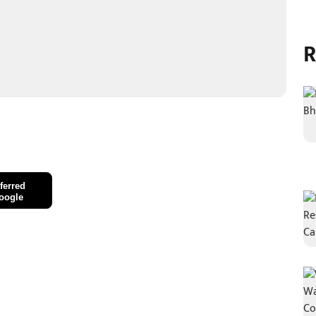
R
ferred
oogle