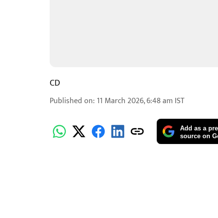
CD
Published on
:
11 March 2026, 6:48 am
IST
Add as a pre
source on G