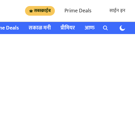
Prime Deals
साईन इन
सबस्क्राईब
me Deals
सकाळ मनी
प्रीमियर
आणखी
राशी भविष्य