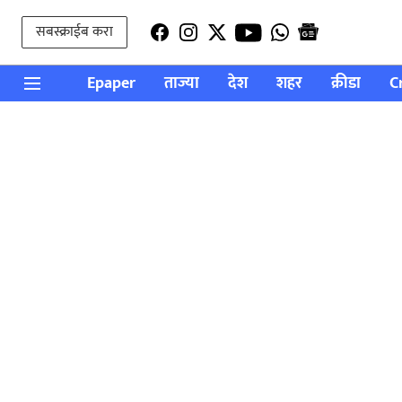
सबस्क्राईब करा
Epaper
ताज्या
देश
शहर
क्रीडा
C