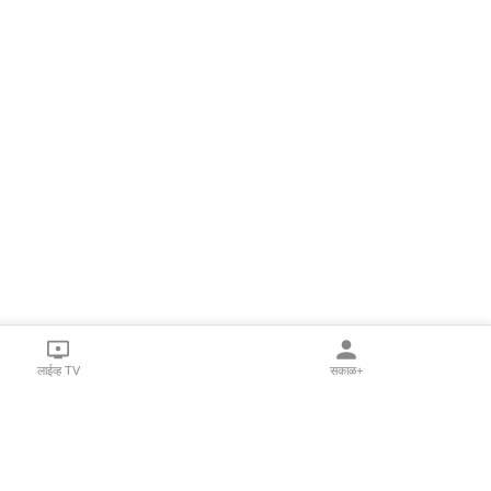
लाईव्ह TV
सकाळ+