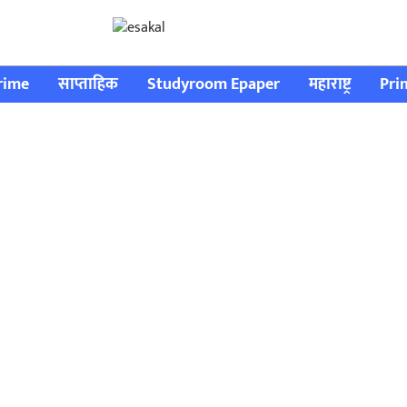
rime
साप्ताहिक
Studyroom Epaper
महाराष्ट्र
Pri