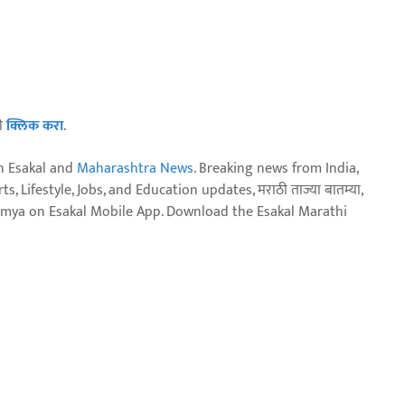
ठी
क्लिक करा
.
n Esakal and
Maharashtra News
. Breaking news from India,
, Lifestyle, Jobs, and Education updates, मराठी ताज्या बातम्या,
aja batmya on Esakal Mobile App. Download the Esakal Marathi