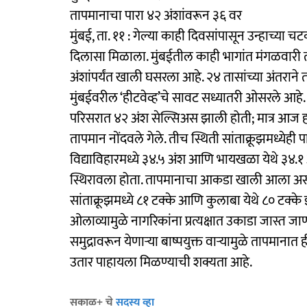
तापमानाचा पारा ४२ अंशांवरून ३६ वर
​मुंबई, ता. ११ : गेल्या काही दिवसांपासून उन्हाच्या 
दिलासा मिळाला. मुंबईतील काही भागांत मंगळवारी त
अंशांपर्यंत खाली घसरला आहे. २४ तासांच्या अंतराने 
मुंबईवरील ‘हीटवेव्ह’चे सावट सध्यातरी ओसरले आहे.
परिसरात ४२ अंश सेल्सिअस झाली होती; मात्र आज ह
तापमान नोंदवले गेले. तीच स्थिती सांताक्रूझमध्येह
विद्याविहारमध्ये ३४.५ अंश आणि भायखळा येथे ३४.१ 
स्थिरावला होता. ​तापमानाचा आकडा खाली आला असल
सांताक्रूझमध्ये ८१ टक्के आणि कुलाबा येथे ८० टक्के
ओलाव्यामुळे नागरिकांना प्रत्यक्षात उकाडा जास्त ज
समुद्रावरून येणाऱ्या बाष्पयुक्त वाऱ्यामुळे तापम
उतार पाहायला मिळण्याची शक्यता आहे.
सकाळ+ चे
सदस्य व्हा