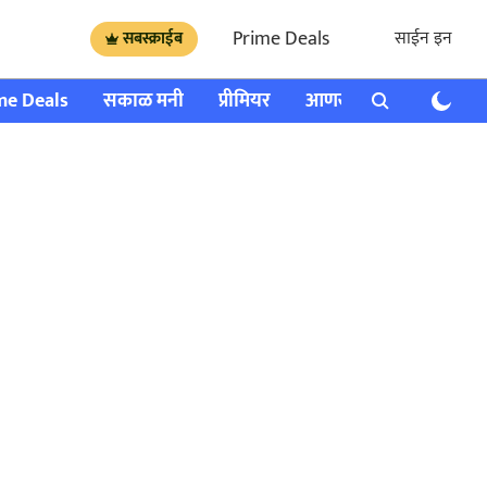
Prime Deals
साईन इन
सबस्क्राईब
me Deals
सकाळ मनी
प्रीमियर
आणखी
राशी भविष्य