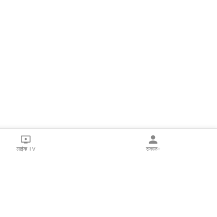
लाईव्ह TV
सकाळ+