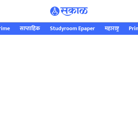
rime
साप्ताहिक
Studyroom Epaper
महाराष्ट्र
Pri