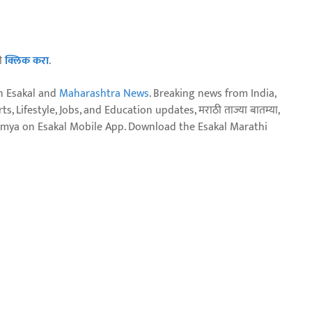
ठी
क्लिक करा
.
n Esakal and
Maharashtra News
. Breaking news from India,
, Lifestyle, Jobs, and Education updates, मराठी ताज्या बातम्या,
aja batmya on Esakal Mobile App. Download the Esakal Marathi