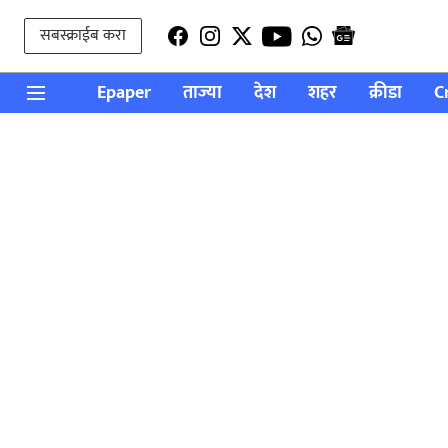
सबस्क्राईब करा
Epaper
ताज्या
देश
शहर
क्रीडा
C