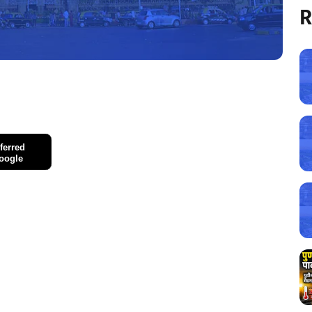
R
ferred
oogle