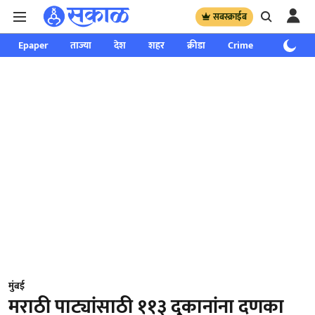
सबस्क्राईब
Epaper
ताज्या
देश
शहर
क्रीडा
Crime
साप्ताहिक
मुंबई
मराठी पाट्यांसाठी ११३ दुकानांना दणका