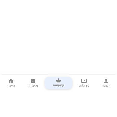
सबस्क्राईब
Home
E-Paper
लाईव्ह TV
सकाळ+