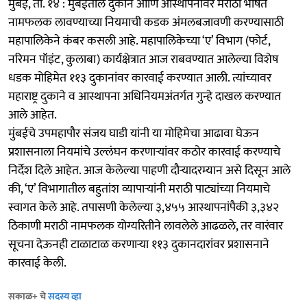
मुंबई, ता. १४ : मुंबईतील दुकाने आणि आस्थापनांवर मराठी भाषेत
नामफलक लावण्याच्या नियमाची कडक अंमलबजावणी करण्यासाठी
महापालिकेने कंबर कसली आहे. महापालिकेच्या ‘ए’ विभाग (फोर्ट,
नरिमन पॉइंट, कुलाबा) कार्यक्षेत्रात आज राबवण्यात आलेल्या विशेष
धडक मोहिमेत ११३ दुकानांवर कारवाई करण्यात आली. त्यांच्यावर
महाराष्ट्र दुकाने व आस्थापना अधिनियमअंतर्गत गुन्हे दाखल करण्यात
आले आहेत.
मुंबईचे उपमहापौर संजय घाडी यांनी या मोहिमेचा आढावा घेऊन
प्रशासनाला नियमांचे उल्लंघन करणाऱ्यांवर कठोर कारवाई करण्याचे
निर्देश दिले आहेत. आज केलेल्या पाहणी दौऱ्यादरम्यान असे दिसून आले
की, ‘ए’ विभागातील बहुतांश व्यापाऱ्यांनी मराठी पाट्यांच्या नियमाचे
स्वागत केले आहे. तपासणी केलेल्या ३,४५५ आस्थापनांपैकी ३,३४२
ठिकाणी मराठी नामफलक योग्यरितीने लावलेले आढळले, तर वारंवार
सूचना देऊनही टाळाटाळ करणाऱ्या ११३ दुकानदारांवर प्रशासनाने
कारवाई केली.
सकाळ+ चे
सदस्य व्हा