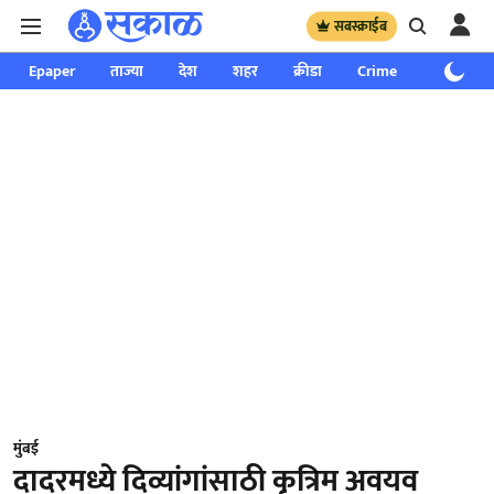
सबस्क्राईब
Epaper
ताज्या
देश
शहर
क्रीडा
Crime
साप्ताहिक
मुंबई
दादरमध्ये दिव्यांगांसाठी कृत्रिम अवयव