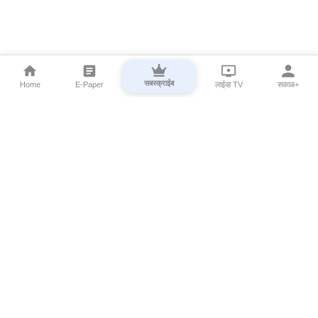
सबस्क्राईब
Home
E-Paper
लाईव्ह TV
सकाळ+
⌄
Marathi News
⌄
About Esakal
⌄
Digital Products