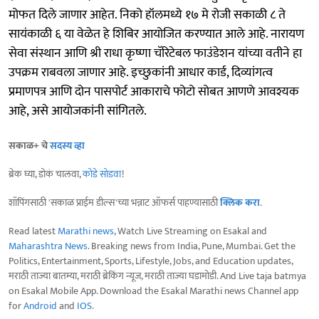
मोफत दिले जाणार आहेत. निको हॉलमध्ये १७ मे रोजी सकाळी ८ ते
सायंकाळी ६ या वेळेत हे शिबिर आयोजित करण्यात आले आहे. नारायण
सेवा संस्थान आणि श्री राधा कृष्णा चॅरिटेबल फाउंडेशन यांच्या वतीने हा
उपक्रम राबवला जाणार आहे. इच्छुकांनी आधार कार्ड, दिव्यांगत्व
प्रमाणपत्र आणि दोन पासपोर्ट आकाराचे फोटो सोबत आणणे आवश्यक
आहे, असे आयाेजकांनी सांगितले.
सकाळ+ चे
सदस्य व्हा
ब्रेक घ्या, डोकं चालवा,
कोडे सोडवा
!
शॉपिंगसाठी 'सकाळ प्राईम डील्स'च्या भन्नाट ऑफर्स पाहण्यासाठी
क्लिक करा
.
Read latest
Marathi news
, Watch Live Streaming on Esakal and
Maharashtra News
. Breaking news from India, Pune, Mumbai. Get the
Politics, Entertainment, Sports, Lifestyle, Jobs, and Education updates,
मराठी ताज्या बातम्या, मराठी ब्रेकिंग न्यूज, मराठी ताज्या घडामोडी. And Live taja batmya
on Esakal Mobile App. Download the Esakal Marathi news Channel app
for
Android
and
IOS
.