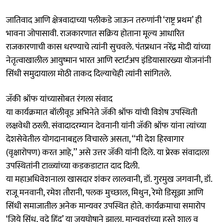
जातिवाद आणि क्षेत्रवादाच्या पलीकडे जाऊन तरुणांनी ‘राष्ट्र प्रथम’ ही
भावना जोपासावी. राजकारणात सक्रिय होताना मूल्य आधारित
राजकारणाची कास धरण्याचे त्यांनी सुचवले. पंतप्रधान नरेंद्र मोदी यांच्या
नेतृत्वाखालील आयुष्मान भारत आणि स्टार्टअप इंडियासारख्या योजनांनी
सिंधी समुदायाला मोठी ताकद दिल्याचेही त्यांनी सांगितले.
​जॅकी श्रॉफ यांच्यासोबत रंगला संवाद
या कार्यक्रमात बॉलीवूड अभिनेते ​जॅकी श्रॉफ यांची विशेष उपस्थिती
लक्षवेधी ठरली. संवादादरम्यान देवनानी यांनी ​जॅकी श्रॉफ यांना त्यांच्या
देशसेवेतील योगदानाबद्दल विचारले असता, ‘‘मी देश हिरवागार
(वृक्षारोपण) करत आहे,’’ असे उत्तर ​जॅकी यांनी दिले. या प्रेरक संवादाला
उपस्थितांनी टाळ्यांच्या कडकडाटात दाद दिली.
​या महाअधिवेशनाला खासदार शंकर लालवानी, डॉ. गुरमुख जगवानी, डॉ.
राजू मनवानी, रमेश तौरानी, पलक मुच्छाल, मिथुन, रेमो डिसूझा आणि
सिंधी समाजातील अनेक मान्यवर उपस्थित होते. कार्यक्रमाचा समारोप
‘जिये सिंध, वदे हिंद’ या जयघोषाने झाला. मान्यवरांच्या हस्ते शाल व