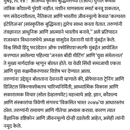
मुंबई, ता. १४ : ‘‘आजच्या कृत्रिम बुद्धिमत्तेच्या (एआय) युगात केवळ
तांत्रिक कौशल्ये पुरेशी नाहीत. मशीन माणसाला स्मार्ट बनवू शकतात,
पण संवेदनशीलता, नैतिकता आणि भारतीय जीवनमूल्ये केवळ ‘कल्चरल
इंटेलिजन्स’ (सांस्कृतिक बुद्धिमत्ता) द्वारेच साध्य करता येतात. तरुणांनी
तंत्रज्ञानात आधुनिक आणि आत्म्याने भारतीय बनावे,’’ असे प्रतिपादन
राजस्थान विधानसभेचे अध्यक्ष वासुदेव देवनानी यांनी मुंबईत केले.
​विश्व सिंधी हिंदू फाउंडेशन ऑफ एसोसिएशन्सतर्फे मुंबईत आयोजित
करण्यात आलेल्या पहिल्या ‘जनरल बॉडी मीटिंग’ आणि ‘युवा संमेलनात’
ते मुख्य मार्गदर्शक म्हणून बोलत होते. या वेळी सिंधी समाजाची एकता
आणि युवा सक्षमीकरणावर विशेष भर देण्यात आला.
​तरुणांना उद्देशून बोलताना देवनानी म्हणाले की, प्रोफेशनल ट्रेनिंग आणि
डिजिटल स्किल्ससोबतच चारित्र्यनिर्मिती, आध्यात्मिक विकास आणि
सकारात्मक विचार (सोल डेव्हलपमेंट) महत्त्वाचे आहे. ज्ञान, कौशल्य
आणि संस्कारांचा त्रिवेणी संगमच ‘विकसित भारत २०४७’चा आधारस्तंभ
ठरेल. तरुणांनी रामायण आणि गीतेचा अभ्यास करावा. कारण त्यात
वैज्ञानिक दृष्टिकोन आणि जीवनमूल्ये दोन्ही दडलेली आहेत, असेही त्यांनी
नमूद केले.