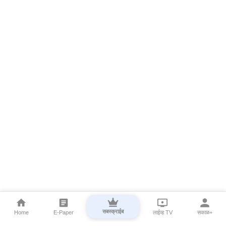
सबस्क्राईब
Home
E-Paper
लाईव्ह TV
सकाळ+