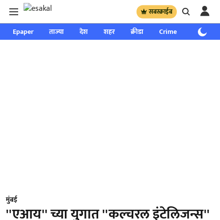
सबस्क्राईब
Epaper
ताज्या
देश
शहर
क्रीडा
Crime
साप्ताहिक
मुंबई
''एआय'' च्या युगात ''कल्चरल इंटेलिजन्स''