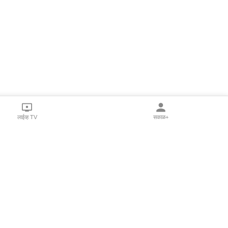
लाईव्ह TV
सकाळ+