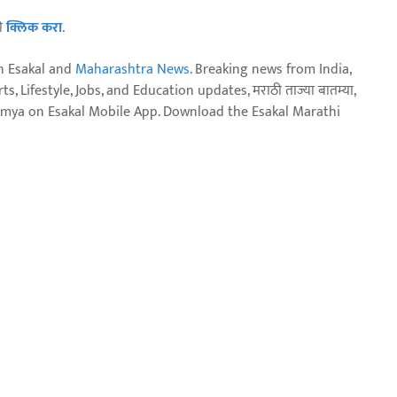
ठी
क्लिक करा
.
n Esakal and
Maharashtra News
. Breaking news from India,
, Lifestyle, Jobs, and Education updates, मराठी ताज्या बातम्या,
aja batmya on Esakal Mobile App. Download the Esakal Marathi