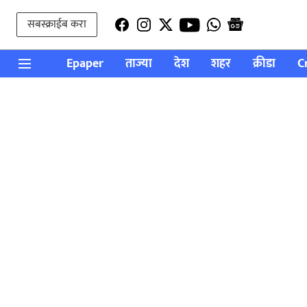
सबस्क्राईब करा
Epaper
ताज्या
देश
शहर
क्रीडा
C