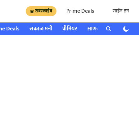
Prime Deals
साईन इन
सबस्क्राईब
me Deals
सकाळ मनी
प्रीमियर
आणखी
राशी भविष्य