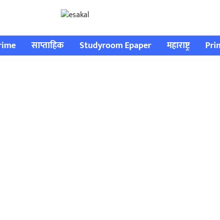
rime
साप्ताहिक
Studyroom Epaper
महाराष्ट्र
Pri