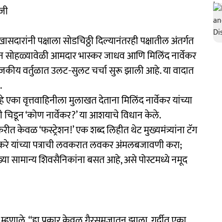
ाजी
खासदारांनी पक्षाला सोडचिठ्ठी दिल्यानंतरही पक्षातील अंतर्गत
नदिन सोहळ्यावेळी आमदार भास्कर जाधव आणि मिलिंद नार्वेकर
ाजकीय वर्तुळात उलट-सुलट चर्चा सुरू झाली आहे. या वादात
.
एका वृत्तवाहिनीला मुलाखत देताना मिलिंद नार्वेकर यांच्या
ी चिडून ‘कोण नार्वेकर?’ या आशयाचे विधान केले.
रीत केवळ ‘फस्ट्रेशन!’ एक शब्द लिहीत थेट मुख्यमंत्र्यांना टॅग
धव ठाकरे यांच्या पत्राची लवकरात लवकर अंमलबजावणी करा;
ा सामान्य शिवसैनिकांना बसत आहे, असे पोस्टमध्ये नमूद
म्हणाले, ‘‘हा प्रकार केवळ गैरसमजातून झाला. गर्दीत एका