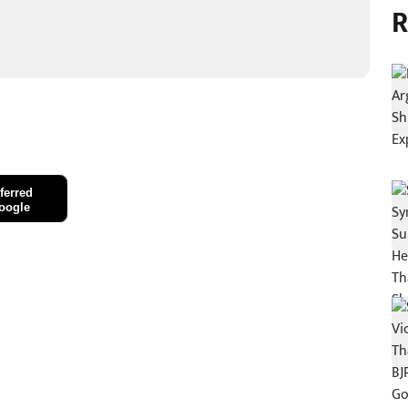
R
ferred
oogle