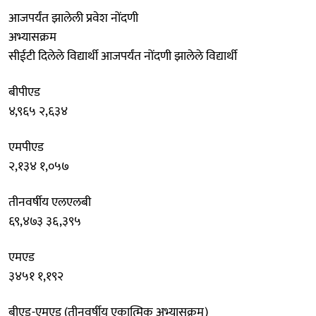
आजपर्यंत झालेली प्रवेश नोंदणी
अभ्यासक्रम
सीईटी दिलेले विद्यार्थी आजपर्यंत नोंदणी झालेले विद्यार्थी
बीपीएड
४,९६५ २,६३४
एमपीएड
२,१३४ १,०५७
तीनवर्षीय एलएलबी
६९,४७३ ३६,३९५
एमएड
३४५१ १,१९२
बीएड-एमएड (तीनवर्षीय एकात्मिक अभ्यासक्रम)