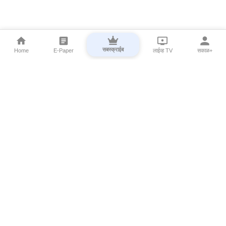
सबस्क्राईब
Home
E-Paper
लाईव्ह TV
सकाळ+
⌄
Marathi News
⌄
About Esakal
⌄
Digital Products
⌄
Sakal Programs