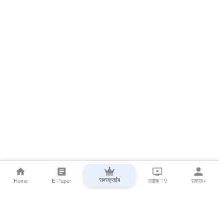
सबस्क्राईब
Home
E-Paper
लाईव्ह TV
सकाळ+