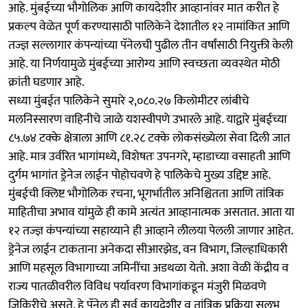
आहे. मुंबईच्या भौगोलिक आणि कायदेशीर आव्हानांवर मात करीत हे
प्रकल्प वेळेत पूर्ण करण्यासाठी पालिकेने देशातील १२ नामांकित आणि
तज्ज्ञ सल्लागार कंपन्यांच्या पॅनेलची पुढील तीन वर्षांसाठी नियुक्ती केली
आहे. या निर्णयामुळे मुंबईच्या आरोग्य आणि स्वच्छता व्यवस्थेत मोठी
क्रांती घडणार आहे.
​सध्या मुंबईत पालिकेने सुमारे २,०८०.२७ किलोमीटर लांबीचे
मलनिस्सारण वाहिनीचे जाळे यशस्वीपणे उभारले आहे. याद्वारे मुंबईच्या
८५.७४ टक्के क्षेत्राला आणि ८१.२८ टक्के लोकसंख्येला सेवा दिली जात
आहे. मात्र उर्वरित भागांमध्ये, विशेषतः उपनगरे, म्हाडाच्या वसाहती आणि
दुर्गम भागांत ड्रेनेज लाईन पोहोचवणे हे पालिकेचे मुख्य उद्दिष्ट आहे.
मुंबईची क्लिष्ट भौगोलिक रचना, भूगर्भातील अनिश्चितता आणि तांत्रिक
माहितीचा अभाव यांमुळे ही कामे अत्यंत आव्हानात्मक असतात. आता या
१२ तज्ज्ञ कंपन्यांच्या सहाय्याने ही आव्हाने लीलया पेलली जाणार आहेत.
​ड्रेनेज लाईन टाकताना अनेकदा सीआरझेड, वन विभाग, जिल्हाधिकारी
आणि महसूल विभागाच्या जमिनींचा अडथळा येतो. अशा वेळी केंद्रीय व
राज्य पातळीवरील विविध पर्यावरण विभागांकडून मंजुरी मिळवणे
जिकिरीचे असते. हे पॅनेल ही सर्व कायदेशीर व तांत्रिक प्रक्रिया सुलभ