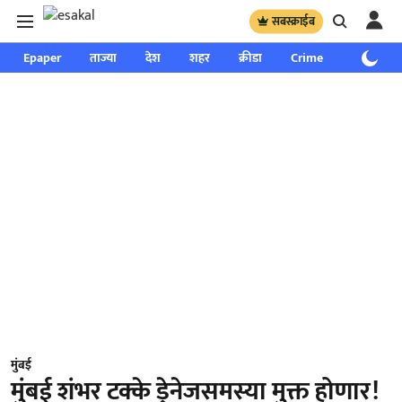
सबस्क्राईब
Epaper
ताज्या
देश
शहर
क्रीडा
Crime
साप्ताहिक
मुंबई
मुंबई शंभर टक्के ड्रेनेजसमस्या मुक्त होणार!