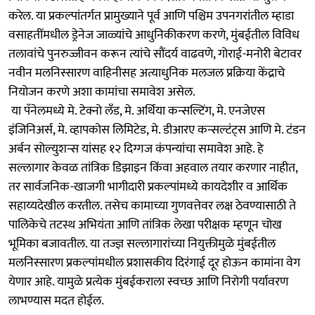
करेल. या प्रकल्पांतर्गत प्रामुख्याने पूर्व आणि पश्चिम उपनगरांतील म्हाडा
वसाहतींमधील ड्रेनेज जाळ्यांचे आधुनिकीकरण करणे,​ मुंबईतील विविध
तलावांचे पुनरुज्जीवन करून त्यांचे सौंदर्य वाढवणे, ​गोराई-मनोरी बेटावर
नवीन मलनिस्सारण वाहिनीसह अत्याधुनिक मलजल प्रक्रिया केंद्राचे
नियोजन करणे अशा कामांचा समावेश असेल.
​ या पॅनेलमध्ये मे. टेक्नो लँड, मे. अर्थिया कन्सल्टिंग, मे. एनजेएस
इंजिनिअर्स, मे. व्हापकोस लिमिटेड, मे. डीआरए कन्सल्टंट्स आणि मे. टंडन
अर्बन सोल्युशन्स यांसह १२ दिग्गज कंपन्यांचा समावेश आहे. हे
सल्लागार केवळ तांत्रिक डिझाइन किंवा अहवाल तयार करणार नाहीत,
तर सार्वजनिक-खाजगी भागीदारी प्रकल्पांमध्ये कायदेशीर व आर्थिक
सहाय्यदेखील करतील. तसेच कामाच्या गुणवत्तेवर लक्ष ठेवण्यासाठी ते
पालिकेचे तटस्थ अभियंता आणि तांत्रिक लेखा परीक्षक म्हणून चोख
भूमिका बजावतील. या तज्ज्ञ सल्लागारांच्या नियुक्तीमुळे मुंबईतील
मलनिस्सारण प्रकल्पांमधील प्रशासकीय दिरंगाई दूर होऊन कामांना वेग
येणार आहे. यामुळे प्रत्येक मुंबईकराला स्वच्छ आणि निरोगी पर्यावरण
लाभण्यास मदत होईल.