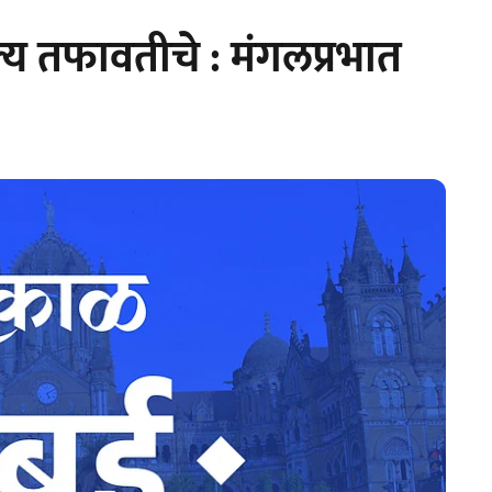
ल्य तफावतीचे : मंगलप्रभात