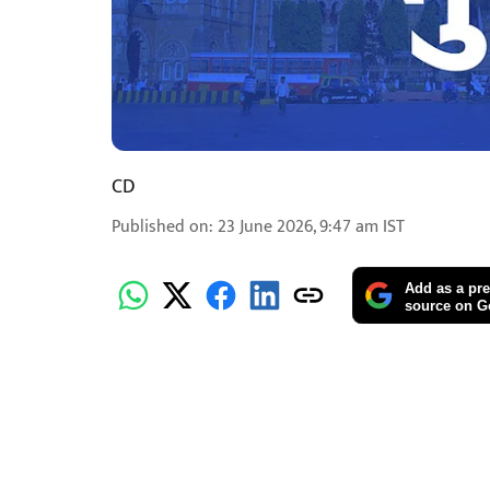
CD
Published on
:
23 June 2026, 9:47 am
IST
Add as a pre
source on G