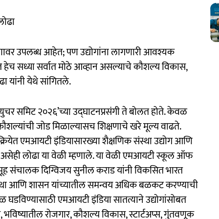
 लोढा
प्रमाणावर उपलब्ध आहेत; पण उद्योगांना लागणारी आवश्यक
हेच सध्या सर्वात मोठे आव्हान असल्याचे कौशल्य विकास,
ा यांनी येथे सांगितले.
फ्युचर समिट २०२६’च्या उद्‍घाटनप्रसंगी ते बोलत होते. केवळ
क कौशल्यांची जोड मिळाल्यासच शिक्षणाचे खरे मूल्य वाढते.
्रियेत एमआयटी इंडियासारख्या शैक्षणिक संस्था उद्योग आणि
त, असेही लोढा या वेळी म्हणाले. या वेळी एमआयटी स्कूल ऑफ
लचे समूह संचालक दिग्विजय सुनील कराड यांनी विकसित भारत
ण संस्था आणि शासन यांच्यातील समन्वय अधिक बळकट करण्याची
बळ घडविण्यासाठी एमआयटी इंडिया सातत्याने उद्योगांसोबत
य, भविष्यातील रोजगार, कौशल्य विकास, स्टार्टअप्स, गुंतवणूक