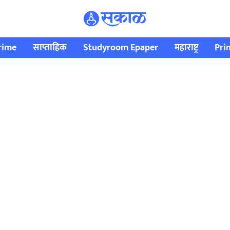
rime
साप्ताहिक
Studyroom Epaper
महाराष्ट्र
Pri