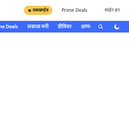
Prime Deals
साईन इन
सबस्क्राईब
me Deals
सकाळ मनी
प्रीमियर
आणखी
राशी भविष्य