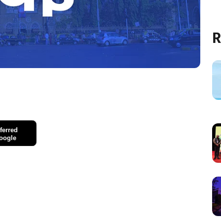
R
ferred
oogle