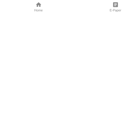
Home
E-Paper
Follow Us
Marathi News
Maharashtra N
Entertainment 
Sports News