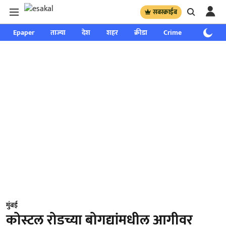
सबस्क्राईब
Epaper
ताज्या
देश
शहर
क्रीडा
Crime
साप्ताहिक
मुंबई
कोस्टल रोडच्या बोगद्यांमधील आगीवर