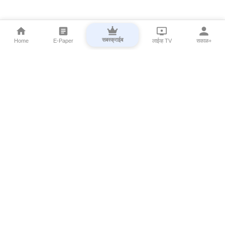
सबस्क्राईब
Home
E-Paper
लाईव्ह TV
सकाळ+
⌄
Marathi News
⌄
About Esakal
⌄
Digital Products
⌄
Sakal Programs