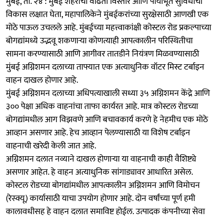
​मुंबई, ता. २४ : मुंबई शहराचा वाढता विस्तार आणि पायाभूत सुविधांचा
विकास लक्षात घेता, महापालिकेने मुंबईकरांच्या सुरक्षेसाठी आणखी एक
मोठे पाऊल उचलले आहे. मुंबईच्या महत्त्वाकांक्षी कोस्टल रोड प्रकल्पाच्या
बोगद्यांमध्ये उद्भवू शकणाऱ्या कोणत्याही आपत्कालीन परिस्थितीचा
सामना करण्यासाठी आणि आगीवर तातडीने नियंत्रण मिळवण्यासाठी
मुंबई अग्निशमन दलाच्या ताफ्यात एक अत्याधुनिक वॉटर मिस्ट टर्बाइन
वाहन दाखल होणार आहे.
​मुंबई अग्निशमन दलाच्या अधिपत्याखाली सध्या ३५ अग्निशमन केंद्रे आणि
३०० पेक्षा अधिक वाहनांचा ताफा कार्यरत आहे. मात्र कोस्टल रोडच्या
बोगद्यांमधील आग विझवणे आणि बचावकार्य करणे हे नेहमीच एक मोठे
आव्हान असणार आहे. हेच आव्हान पेलण्यासाठी या विशेष टर्बाइन
वाहनाची खरेदी केली जात आहे.
​अग्निशमन दलात नव्याने दाखल होणाऱ्या या वाहनाची काही वैशिष्ट्ये
असणार आहेत. हे वाहन अत्याधुनिक सांगाड्यावर आधारित असेल.
​कोस्टल रोडच्या बोगद्यांमधील आपत्कालीन अग्निशमन आणि विमोचन
(रेस्क्यू) कार्यासाठी याचा उपयोग होणार आहे. दोन वर्षांच्या पूर्ण हमी
कालावधीसह हे वाहन दलात समाविष्ट होईल. ​उत्पादक कंपनीच्या सेवा