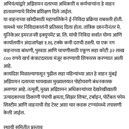
अभियंत्यांद्वारे अग्निशमन दलाच्या अधिकारी व कर्मचाऱ्यांना हे वाहन
हाताळण्याचे विशेष प्रशिक्षण दिले जाईल.
​​या वाहनाच्या खरेदीसाठी महापालिकेने ई-निविदा प्रक्रिया राबवली होती.
यामध्ये चार निविदाकारांनी प्रतिसाद दिला होता. तांत्रिक छाननीनंतर मे.
युनिकेअर इमरजन्सी इक्युपमेंट प्रा. लि. यांची निविदा सर्वात योग्य आणि
कार्यालयीन अंदाजापेक्षा १.१६ टक्के कमी दराची ठरली. या एक नग
वाहनाच्या बांधणी, पुरवठा आणि चाचणीसाठी एकूण सहा कोटी ३२ लाख
८०० रुपये खर्च कंत्राटदाराला मंजूर करण्याची शिफारस करण्यात आली
आहे.
​कार्यादेश मिळाल्यापासून पुढील सहा महिन्यांच्या आत हे वाहन मुंबई
अग्निशमन दलाच्या भायखळा मुख्यालयात पोहोचवणे बंधनकारक
असणार आहे. तत्पूर्वी, मुख्य अग्निशमन अधिकाऱ्यांच्या देखरेखीखाली
उत्पादकाच्या ठिकाणी पंपाची क्षमता, सिझर लिफ्ट, टर्बाइन, पोर्टेबल फोम
सिस्टीम आणि वाहनाची रोड टेस्ट अशा चार कडक टप्प्यांमध्ये तपासणी
केली जाईल.
स्‍थायी समितीत प्रस्‍ताव