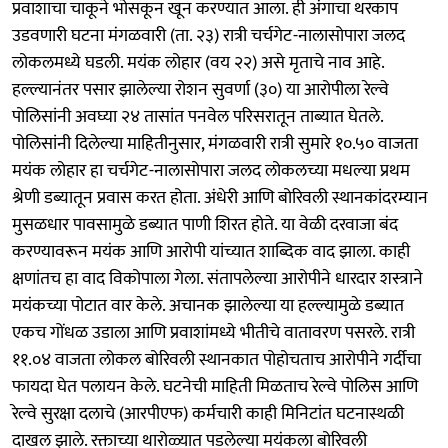
प्रवाशाचा चाकूने भोसकून खून करण्यात आला. ही अंगाचा थरकाप
उडवणारी घटना मंगळवारी (ता. २३) रात्री चर्चगेट-नालासोपारा जलद
लोकलमध्ये घडली. मयंक लोहार (वय २२) असे मृताचे नाव आहे.
हल्ल्यानंतर पसार झालेल्या रोशन सुवर्णा (३०) या आरोपीला रेल्वे
पोलिसांनी अवघ्या २४ तासांत पनवेल परिसरातून ताब्यात घेतले.
पोलिसांनी दिलेल्या माहितीनुसार, मंगळवारी रात्री सुमारे १०.५० वाजता
मयंक लोहार हा चर्चगेट-नालासोपारा जलद लोकलच्या मधल्या प्रथम
श्रेणी डब्यातून प्रवास करत होता. अंधेरी आणि बोरिवली स्थानकांदरम्यान
मुसळधार पावसामुळे डब्यात पाणी शिरत होते. या वेळी दरवाजा बंद
करण्यावरून मयंक आणि आरोपी यांच्यात शाब्दिक वाद झाला. काही
क्षणांतच हा वाद विकोपाला गेला. संतापलेल्या आरोपीने धारदार शस्त्राने
मयंकच्या पोटात वार केले. अचानक झालेल्या या हल्ल्यामुळे डब्यात
एकच गोंधळ उडाला आणि प्रवाशांमध्ये भीतीचे वातावरण पसरले. रात्री
११.०४ वाजता लोकल बोरिवली स्थानकात पोहोचताच आरोपीने गर्दीचा
फायदा घेत पलायन केले. घटनेची माहिती मिळताच रेल्वे पोलिस आणि
रेल्वे सुरक्षा दलाचे (आरपीएफ) कर्मचारी काही मिनिटांत घटनास्थळी
दाखल झाले. रक्ताच्या थारोळ्यात पडलेल्या मयंकला बोरिवली