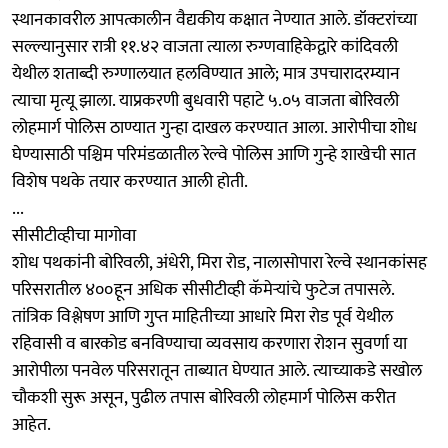
स्थानकावरील आपत्कालीन वैद्यकीय कक्षात नेण्यात आले. डॉक्टरांच्या
सल्ल्यानुसार रात्री ११.४२ वाजता त्याला रुग्णवाहिकेद्वारे कांदिवली
येथील शताब्दी रुग्णालयात हलविण्यात आले; मात्र उपचारादरम्यान
त्याचा मृत्यू झाला. याप्रकरणी बुधवारी पहाटे ५.०५ वाजता बोरिवली
लोहमार्ग पोलिस ठाण्यात गुन्हा दाखल करण्यात आला. आरोपीचा शोध
घेण्यासाठी पश्चिम परिमंडळातील रेल्वे पोलिस आणि गुन्हे शाखेची सात
विशेष पथके तयार करण्यात आली होती.
...
सीसीटीव्हीचा मागोवा
शोध पथकांनी बोरिवली, अंधेरी, मिरा रोड, नालासोपारा रेल्वे स्थानकांसह
परिसरातील ४००हून अधिक सीसीटीव्ही कॅमेऱ्यांचे फुटेज तपासले.
तांत्रिक विश्लेषण आणि गुप्त माहितीच्या आधारे मिरा रोड पूर्व येथील
रहिवासी व बारकोड बनविण्याचा व्यवसाय करणारा रोशन सुवर्णा या
आरोपीला पनवेल परिसरातून ताब्यात घेण्यात आले. त्याच्याकडे सखोल
चौकशी सुरू असून, पुढील तपास बोरिवली लोहमार्ग पोलिस करीत
आहेत.