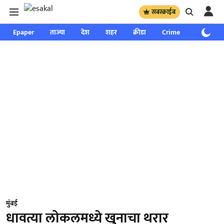
सबस्क्राईब
Epaper
ताज्या
देश
शहर
क्रीडा
Crime
साप्ताहिक
मुंबई
धावत्या लोकलमध्ये खुनाचा थरार