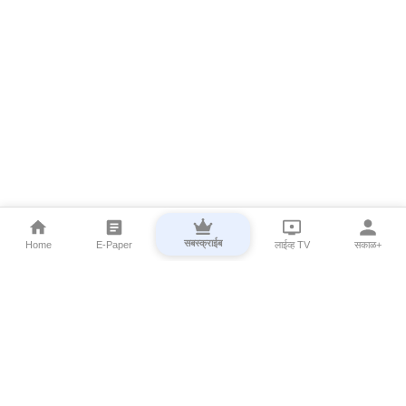
सबस्क्राईब
Home
E-Paper
लाईव्ह TV
सकाळ+