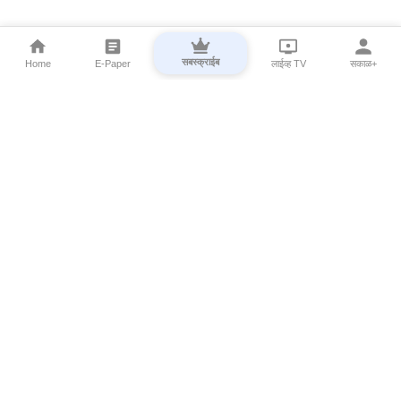
सबस्क्राईब
Home
E-Paper
लाईव्ह TV
सकाळ+
⌄
Marathi News
⌄
About Esakal
⌄
Digital Products
⌄
Sakal Programs