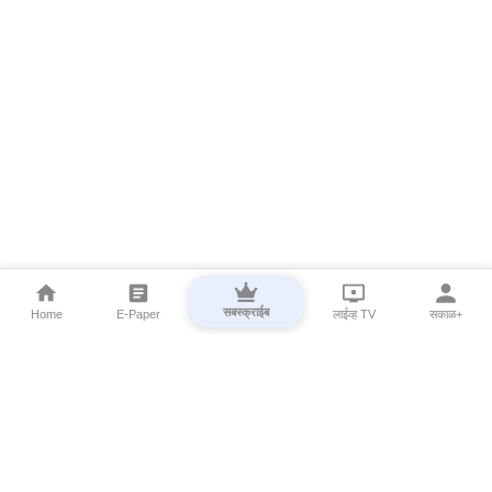
सबस्क्राईब
Home
E-Paper
लाईव्ह TV
सकाळ+