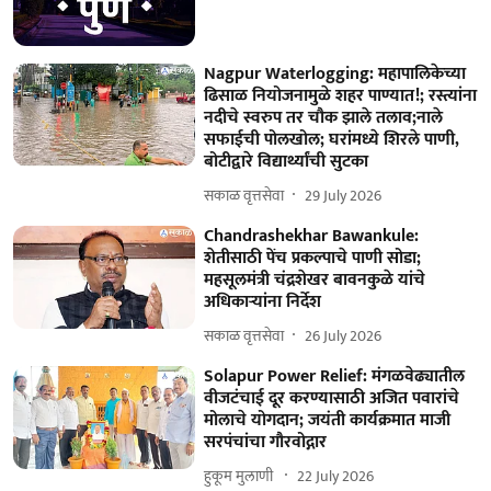
Nagpur Waterlogging: महापालिकेच्या
ढिसाळ नियोजनामुळे शहर पाण्यात!; रस्त्यांना
नदीचे स्वरुप तर चौक झाले तलाव;नाले
सफाईची पोलखोल; घरांमध्ये शिरले पाणी,
बोटीद्वारे विद्यार्थ्यांची सुटका
सकाळ वृत्तसेवा
29 July 2026
Chandrashekhar Bawankule:
शेतीसाठी पेंच प्रकल्पाचे पाणी सोडा;
महसूलमंत्री चंद्रशेखर बावनकुळे यांचे
अधिकाऱ्यांना निर्देश
सकाळ वृत्तसेवा
26 July 2026
Solapur Power Relief: मंगळवेढ्यातील
वीजटंचाई दूर करण्यासाठी अजित पवारांचे
मोलाचे योगदान; जयंती कार्यक्रमात माजी
सरपंचांचा गौरवोद्गार
हुकूम मुलाणी ​
22 July 2026