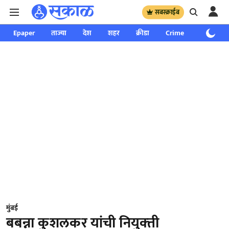
सबस्क्राईब
Epaper
ताज्या
देश
शहर
क्रीडा
Crime
साप्ताहिक
मुंबई
बबन्ना कुशलकर यांची नियुक्‍ती