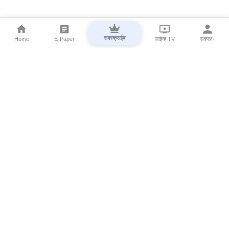
सबस्क्राईब
Home
E-Paper
लाईव्ह TV
सकाळ+
⌄
Marathi News
⌄
About Esakal
⌄
Digital Products
⌄
Sakal Programs