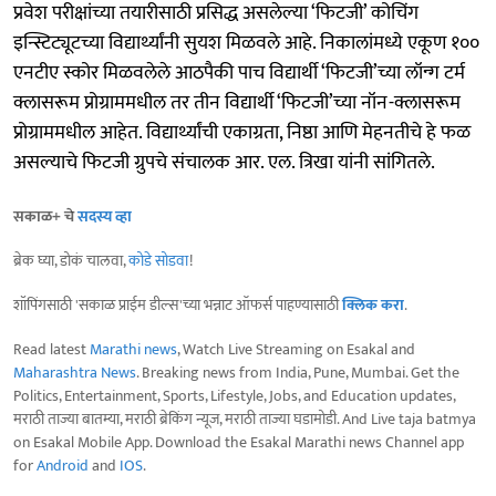
प्रवेश परीक्षांच्या तयारीसाठी प्रसिद्ध असलेल्या ‘फिटजी’ कोचिंग
इन्स्टिट्यूटच्या विद्यार्थ्यांनी सुयश मिळवले आहे. निकालांमध्ये एकूण १००
एनटीए स्कोर मिळवलेले आठपैकी पाच विद्यार्थी ‘फिटजी’च्या लॉन्ग टर्म
क्लासरूम प्रोग्राममधील तर तीन विद्यार्थी ‘फिटजी’च्या नॉन-क्लासरूम
प्रोग्राममधील आहेत. विद्यार्थ्यांची एकाग्रता, निष्ठा आणि मेहनतीचे हे फळ
असल्याचे फिटजी ग्रुपचे संचालक आर. एल. त्रिखा यांनी सांगितले.
सकाळ+ चे
सदस्य व्हा
ब्रेक घ्या, डोकं चालवा,
कोडे सोडवा
!
शॉपिंगसाठी 'सकाळ प्राईम डील्स'च्या भन्नाट ऑफर्स पाहण्यासाठी
क्लिक करा
.
Read latest
Marathi news
, Watch Live Streaming on Esakal and
Maharashtra News
. Breaking news from India, Pune, Mumbai. Get the
Politics, Entertainment, Sports, Lifestyle, Jobs, and Education updates,
मराठी ताज्या बातम्या, मराठी ब्रेकिंग न्यूज, मराठी ताज्या घडामोडी. And Live taja batmya
on Esakal Mobile App. Download the Esakal Marathi news Channel app
for
Android
and
IOS
.