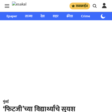
सबस्क्राईब
Epaper
ताज्या
देश
शहर
क्रीडा
Crime
साप्ताहिक
मुंबई
‘फिटजी’च्या विद्यार्थ्यांचे सुयश