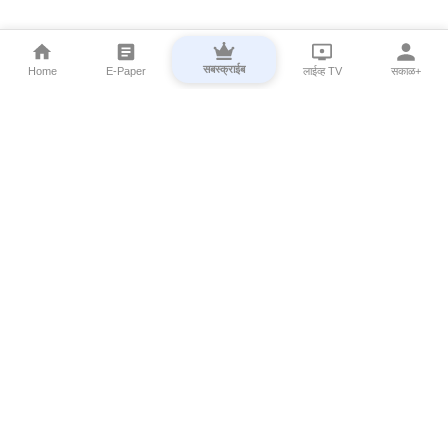
सबस्क्राईब
Home
E-Paper
लाईव्ह TV
सकाळ+
⌄
Marathi News
⌄
About Esakal
⌄
Digital Products
⌄
Sakal Programs