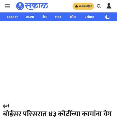
सबस्क्राईब
Epaper
ताज्या
देश
शहर
क्रीडा
Crime
साप्ताहिक
मुंबई
बोईसर परिसरात ४३ कोटींच्या कामांना वेग