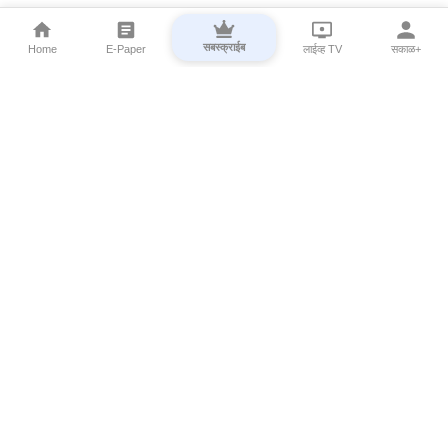
सबस्क्राईब
Home
E-Paper
लाईव्ह TV
सकाळ+
⌄
Marathi News
⌄
About Esakal
⌄
Digital Products
⌄
Sakal Programs