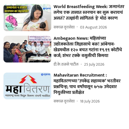
World Breastfeeding Week: जन्मानंतर
लगेच एक तासात स्तनपान का सुरू करायचं
असतं? तज्ज्ञांनी सांगितलं 'हे' मोठं कारण
सकाळ वृत्तसेवा
03 August 2026
Ambegaon News: महिलांच्या
उद्योजकतेला जिज्ञासाचे बळ! आंबेगाव-
खेडमधील १२० बचत गटांना ₹९.९९ कोटींचे
कर्ज; शंभर टक्के वसुलीची किमया
डी.के.वळसे पाटील
25 July 2026
Mahavitaran Recruitment :
महावितरणच्या ‘उपकेंद्र सहाय्यक’ भरतीवर
प्रश्नचिन्ह; पाच वर्षांपासून ७५७ उमेदवार
नियुक्तीच्या प्रतीक्षेत
सकाळ वृत्तसेवा
18 July 2026