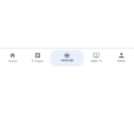
सबस्क्राईब
Home
E-Paper
लाईव्ह TV
सकाळ+
⌄
Marathi News