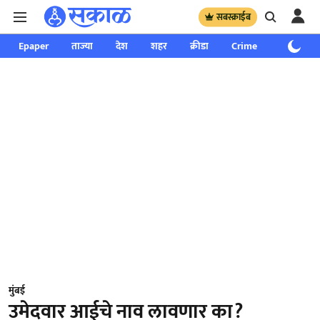
सबस्क्राईब
Epaper
ताज्या
देश
शहर
क्रीडा
Crime
साप्ताहिक
मुंबई
उमेदवार आईचे नाव लावणार का?