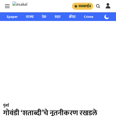
सबस्क्राईब
Epaper
ताज्या
देश
शहर
क्रीडा
Crime
साप्ताहिक
मुंबई
गोवंडी ‘शताब्दी’चे नूतनीकरण रखडले