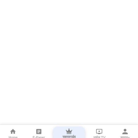
सबस्क्राईब
Home
E-Paper
लाईव्ह TV
सकाळ+