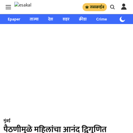
सबस्क्राईब
Epaper
ताज्या
देश
शहर
क्रीडा
Crime
साप्ताहिक
मुंबई
पैठणीमुळे महिलांचा आनंद द्विगुणित