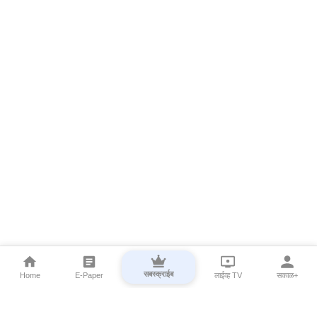
सबस्क्राईब
Home
E-Paper
लाईव्ह TV
सकाळ+