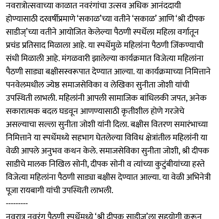
नवरात्रोत्सवाच्या काळात नवरंगांचा उत्सव अधिक आनंददायी
होण्यासाठी दरवर्षीप्रमाणे ‘सकाळ’च्या वतीने ‘सकाळ’ आणि ‘श्री दीपक
साडीज्’च्या वतीने आयोजित केलेल्या पैठणी स्पर्धेला महिला वर्गातून
प्रचंड प्रतिसाद मिळाला आहे. या स्पर्धेमुळे महिलांना पैठणी जिंकण्याची
संधी मिळाली आहे. मंगळवारी झालेल्या कार्यक्रमात विजेत्या महिलांना
पैठणी साड्या बक्षीसस्वरूपात देण्यात आल्या. या कार्यक्रमाच्या निमित्ताने
पनवेलमधील ज्येष्ठ समाजसेविका व लेखिका सुनीता जोशी यांची
उपस्थिती लाभली. महिलांनी आपली सामाजिक बांधिलकी जपत, अनेक
सकारात्मक बदल घडवून आणण्यासाठी कृतीशील होणे गरजेचे
असल्याचा सल्ला सुनीता जोशी यांनी दिला. बक्षीस वितरण समारंभाच्या
निमित्ताने या स्पर्धेमध्ये सहभाग घेतलेल्या विविध क्षेत्रांतील महिलांनी या
वेळी आपले अनुभव कथन केले. समाजसेविका सुनीता जोशी, श्री दीपक
साडीचे मालक निखिल सोनी, दीपक सोनी व त्यांच्या कुटुंबीयांच्या हस्ते
विजेत्या महिलांना पैठणी साड्या बक्षीस देण्यात आल्या. या वेळी अभिनेत्री
पूजा रायबागी यांची उपस्थिती लाभली.
---------
नवरात्र नवरंग पैठणी स्पर्धेमध्ये ‘श्री दीपक साडीज्’ला सहयोगी करून