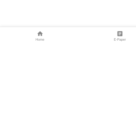
Home
E-Paper
Follow Us
Marathi News
Maharashtra N