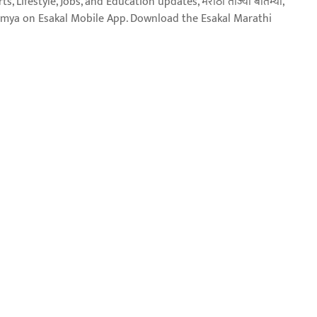
, Lifestyle, Jobs, and Education updates, मराठी ताज्या बातम्या,
aja batmya on Esakal Mobile App. Download the Esakal Marathi