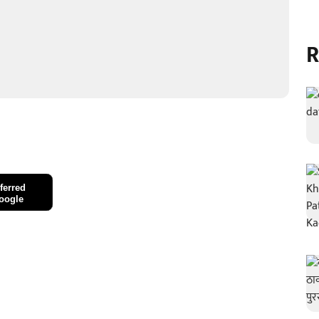
R
ferred
oogle