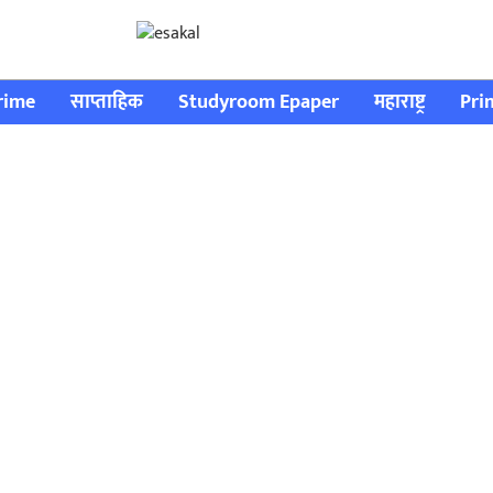
rime
साप्ताहिक
Studyroom Epaper
महाराष्ट्र
Pri