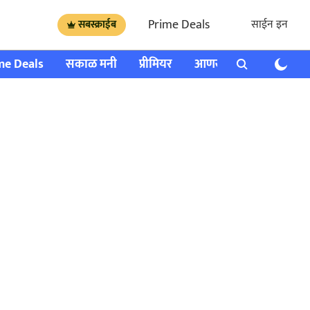
Prime Deals
साईन इन
सबस्क्राईब
me Deals
सकाळ मनी
प्रीमियर
आणखी
राशी भविष्य