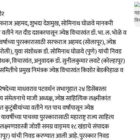
हीर
 सरफराज अहमद, शुभदा देशमुख, सोमिनाथ घोळवे मानकरी
या वतीने गत दीड दशकापासून ज्येष्ठ विचारवंत डॉ. भा. ल. भोळे व
ा वर्षाच्या पुरस्कारासाठी सरफराज अहमद (सोलापूर), ज्येष्ठ
रोली), युवा संशोधक डॉ. सोमिनाथ घोळवे (पुणे) यांची निवड
शोधक, विचारवंत, अनुवादक डॉ. सुनीलकुमार लवटे (कोल्हापूर)
तीचे प्रमुख निमंत्रक ज्येष्ठ विचारवंत किशोर बेडकीहाळ व
य परिषदेच्या माधवराव पटवर्धन सभागृहात २४ डिसेंबरला
ेलनाचे माजी अध्यक्ष, ज्येष्ठ साहित्यिक लक्ष्मीकांत
 कुटुंबीयांच्या वतीने गत पाच वर्षांपासून ज्येष्ठ
्षीच्या पाचव्या पुरस्कारासाठी महाराष्ट्र राज्य साहित्य
 लक्ष्मणशास्त्री जोशी समग्र वाङ्‍मय १८ खंडाचे संपादक
हापूर) यांची निवड करण्यात आली आहे. पुरस्कार निवड