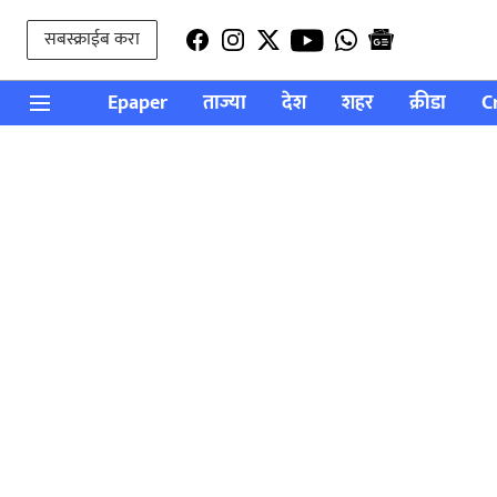
सबस्क्राईब करा
Epaper
ताज्या
देश
शहर
क्रीडा
C