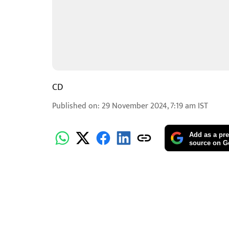
CD
Published on
:
29 November 2024, 7:19 am
IST
Add as a pre
source on G