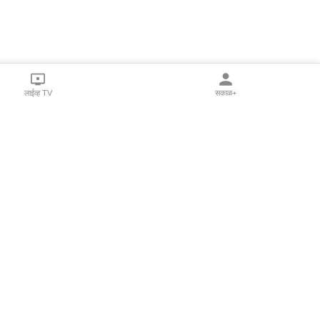
लाईव्ह TV
सकाळ+
l Programs
Print Products
Sakal Saptahik