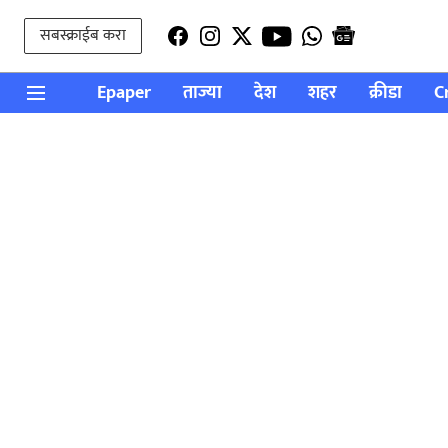
सबस्क्राईब करा
Epaper
ताज्या
देश
शहर
क्रीडा
C