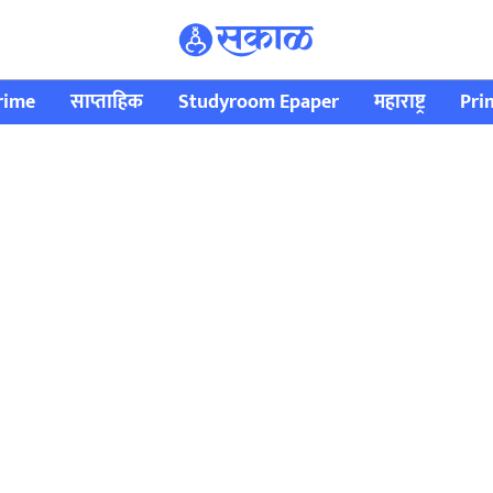
rime
साप्ताहिक
Studyroom Epaper
महाराष्ट्र
Pri