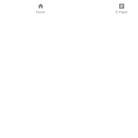
Home
E-Paper
Follow Us
Marathi News
Maharashtra N
Entertainment 
Sports News