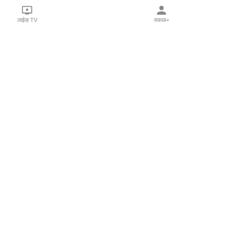
लाईव्ह TV
सकाळ+
l Programs
Print Products
Sakal Saptahik
hka
Family Doctor
 Crowdfunding
Sakal Publications