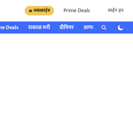
Prime Deals
साईन इन
सबस्क्राईब
me Deals
सकाळ मनी
प्रीमियर
आणखी
राशी भविष्य