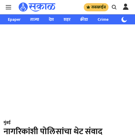
सबस्क्राईब
Epaper
ताज्या
देश
शहर
क्रीडा
Crime
साप्ताहिक
मुंबई
नागरिकांशी पोलिसांचा थेट संवाद