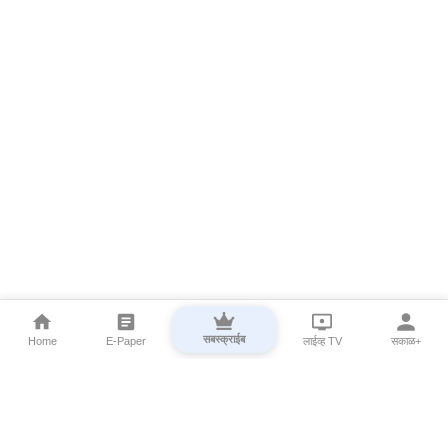
सबस्क्राईब
Home
E-Paper
लाईव्ह TV
सकाळ+