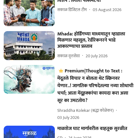
विशेष : तयारी प्लेसमेंटची
सकाळ डिजिटल टीम
05 August 2026
Mhada: होर्डिंगच्या माध्यमातून म्हाडाला
मिळणार महसूल, रेडीरेकनरने भाडे
आकारण्याचा प्रस्ताव
सकाळ वृत्तसेवा
20 July 2026
Premium|Thought to Text :
मेंदूतले विचार न बोलता थेट स्क्रिनवर
येणार..! जागतिक परिषदेतल्या नव्या शोधाची
चर्चा; आता मेंदूहक्कांचा कायदा करा असा
सूर का उमटतोय?
Shraddha Kolekar (श्रद्धा कोळेकर)
03 July 2026
माळशेज घाट मार्गावरील वाहतूक सुरळीत
CD
24 June 2026