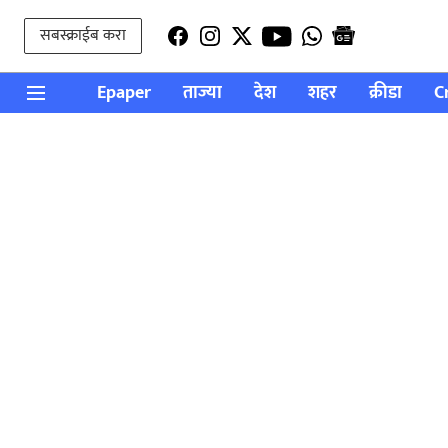
सबस्क्राईब करा
Epaper
ताज्या
देश
शहर
क्रीडा
C