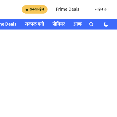
Prime Deals
साईन इन
सबस्क्राईब
me Deals
सकाळ मनी
प्रीमियर
आणखी
राशी भविष्य