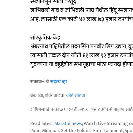
स्मशानभूमीसाठी तरतूद
जांभिवली गाव व जांभिवली पाडा येथील हिंदू स्मश
आहे. त्यासाठी एक कोटी ४२ लाख ७३ हजार रुपयांच
सांस्कृतिक केंद्र
अंबरनाथ पश्चिमेतील मदनसिंग मनवीर सिंग उद्यान, वु
त्यासाठी तब्बल दोन कोटी ६१ लाख ९२ हजार रुपयां
युवकांना या बहुद्देशीय सभागृहाचा मोठा फायदा होणार
सकाळ+ चे
सदस्य व्हा
ब्रेक घ्या, डोकं चालवा,
कोडे सोडवा
!
शॉपिंगसाठी 'सकाळ प्राईम डील्स'च्या भन्नाट ऑफर्स पाहण्यासा
Read latest
Marathi news
, Watch Live Streaming o
Pune, Mumbai. Get the Politics, Entertainment, Sports