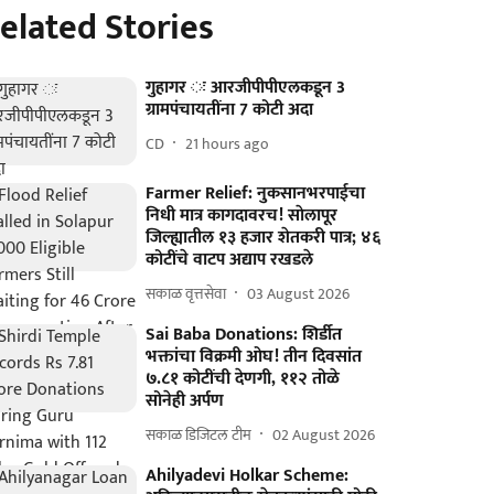
elated Stories
गुहागर ः आरजीपीपीएलकडून 3
ग्रामपंचायतींना 7 कोटी अदा
CD
21 hours ago
Farmer Relief: नुकसानभरपाईचा
निधी मात्र कागदावरच! साेलापूर
जिल्ह्यातील १३ हजार शेतकरी पात्र; ४६
कोटींचे वाटप अद्याप रखडले
सकाळ वृत्तसेवा
03 August 2026
Sai Baba Donations: शिर्डीत
भक्तांचा विक्रमी ओघ! तीन दिवसांत
७.८१ कोटींची देणगी, ११२ तोळे
सोनेही अर्पण
सकाळ डिजिटल टीम
02 August 2026
Ahilyadevi Holkar Scheme: