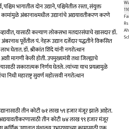
पश्चिम भागातील दोन उद्याने, पश्चिमेतील रस्ता, संयुक्त
ा कामांमुळे अंबरनाथमधील उद्यानांचे अद्ययावतीकरण करणे
ब्ध व्हावीत, यासाठी कल्याण लोकसभा मतदारसंघाचे खासदार डॉ.
नातून अंबरनाथ पूर्वेतील पं. नेहरू उद्यान दर्जेदार पद्धतीने विकसित
 घेतात. डॉ. श्रीकांत शिंदे यांनी नगरोत्थान
ी मागणी केली होती. उपमुख्यमंत्री तथा जिल्ह्याचे
ासाठी सकारात्मक निर्णय घेतले. त्यांच्या याच प्रयत्नामुळे
निधी महाराष्ट्र सुवर्ण महोत्सवी नगरोत्थान
उद्यानासाठी तीन कोटी ७१ लाख ५९ हजार मंजूर झाले आहेत.
या अद्ययावतीकरणासाठी तीन कोटी ७४ लाख ९९ हजार मंजूर
ेश कर्णिक उद्यानात ग्रंथालय उभारण्याच्या कामासाठी एक