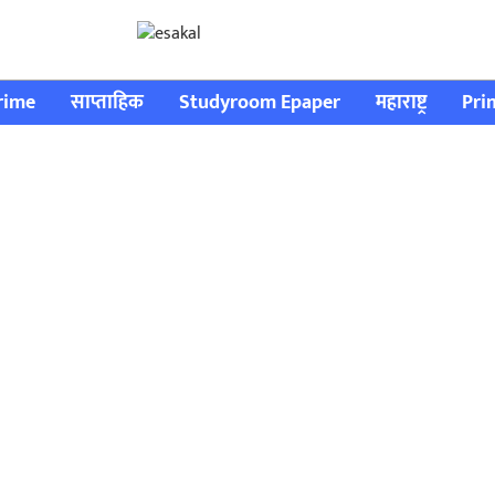
rime
साप्ताहिक
Studyroom Epaper
महाराष्ट्र
Pri