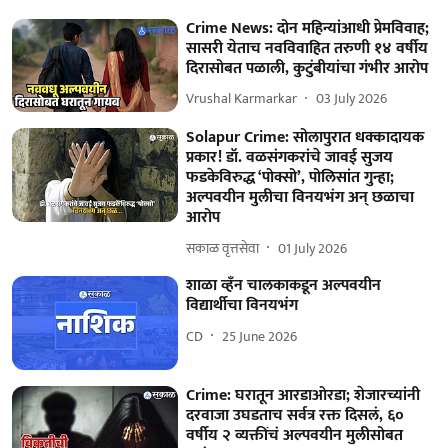
Crime News: दोन महिन्यांआधी प्रेमविवाह;
सासरी येताच नवविवाहित तरुणी १४ वर्षीय
दिरासोबत पळाली, कुटुंबीयांचा गंभीर आरोप
Vrushal Karmarkar
03 July 2026
Solapur Crime: सोलापुरात धक्कादायक
प्रकार! डॉ. वळसंगकरांचे जावई सुजय
फडकेविरुद्ध ‘पोक्सो’, पोलिसांत गुन्हा;
अल्पवयीन मुलीचा विनयभंग अन्‌ छळाचा
आरोप
सकाळ वृत्तसेवा
01 July 2026
शाळा व्हँन चालकाकडून अल्पवयीन
विद्यार्थीचा विनयभंग
CD
25 June 2026
Crime: घरातून आरडाओरडा; शेजारच्यांनी
दरवाजा उघडताच सर्वत्र रक्त दिसलं, ६०
वर्षीय २ व्यक्तींचं अल्पवयीन मुलीसोबत