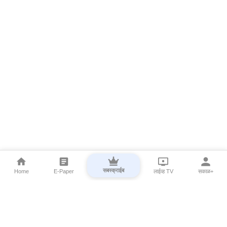
सबस्क्राईब
Home
E-Paper
लाईव्ह TV
सकाळ+