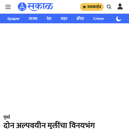
सबस्क्राईब
Epaper
ताज्या
देश
शहर
क्रीडा
Crime
साप्ताहिक
मुंबई
दोन अल्पवयीन मुलींचा विनयभंग