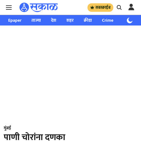
सबस्क्राईब
Epaper
ताज्या
देश
शहर
क्रीडा
Crime
साप्ताहिक
मुंबई
पाणी चोरांना दणका