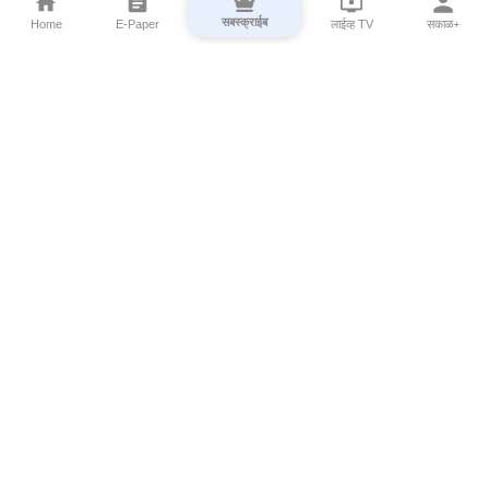
सबस्क्राईब
Home
E-Paper
लाईव्ह TV
सकाळ+
⌄
Marathi News
⌄
About Esakal
⌄
Digital Products
⌄
Sakal Programs
⌄
Print Products