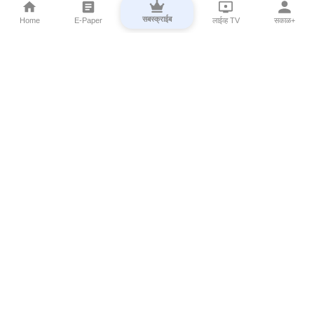
सबस्क्राईब
Home
E-Paper
लाईव्ह TV
सकाळ+
⌄
Marathi News
⌄
About Esakal
⌄
Digital Products
⌄
Sakal Programs
⌄
Print Products