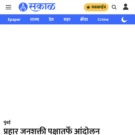
सबस्क्राईब
Epaper
ताज्या
देश
शहर
क्रीडा
Crime
साप्ताहिक
मुंबई
प्रहार जनशक्ती पक्षातर्फे आंदोलन