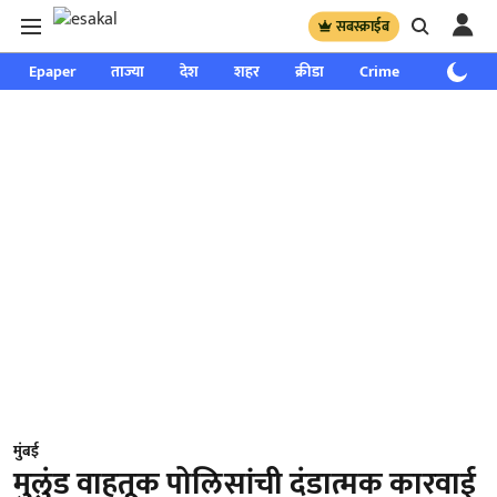
सबस्क्राईब
Epaper
ताज्या
देश
शहर
क्रीडा
Crime
साप्ताहिक
मुंबई
मुलुंड वाहतूक पोलिसांची दंडात्मक कारवाई