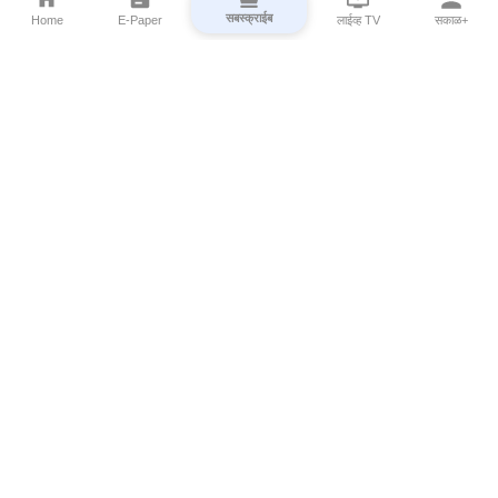
सबस्क्राईब
Home
E-Paper
लाईव्ह TV
सकाळ+
⌄
Marathi News
⌄
About Esakal
⌄
Digital Products
⌄
Sakal Programs
⌄
Print Products