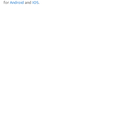
for
Android
and
IOS
.