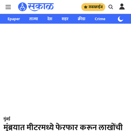
सबस्क्राईब
Epaper
ताज्या
देश
शहर
क्रीडा
Crime
साप्ताहिक
मुंबई
मुंब्र्यात मीटरमध्ये फेरफार करून लाखोंची