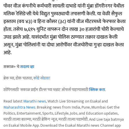
पॉवर वीज कंपनीचे कर्मचारी सायली दाभाडे यांनी मुंब्रा डोंगरीनगर येथील
मलिक रेसिडेन्सी येथे विद्युत पुरवठ्याची तपासणी केली. या वेळी सैफुल
इस्लाम (वय ४३) व हिना कौसर (३८) यांनी वीज मीटरमध्ये फेरफार केला
होता. तसेच ७,६९५ युनिट वापरून दोन लाख ३० हजारांची चोरी केल्याचे
उघड झाले आहे. यासंदर्भात मुंब्रा पोलिस ठाण्यात तक्रार दाखल केली
असून, मुंब्रा पोलिसांनी या दोघा आरोपींवर वीजचोरीचा गुन्हा दाखल केला
आहे.
सकाळ+ चे
सदस्य व्हा
ब्रेक घ्या, डोकं चालवा,
कोडे सोडवा
!
शॉपिंगसाठी 'सकाळ प्राईम डील्स'च्या भन्नाट ऑफर्स पाहण्यासाठी
क्लिक करा
.
Read latest
Marathi news
, Watch Live Streaming on Esakal and
Maharashtra News
. Breaking news from India, Pune, Mumbai. Get the
Politics, Entertainment, Sports, Lifestyle, Jobs, and Education updates,
मराठी ताज्या बातम्या, मराठी ब्रेकिंग न्यूज, मराठी ताज्या घडामोडी. And Live taja batmya
on Esakal Mobile App. Download the Esakal Marathi news Channel app