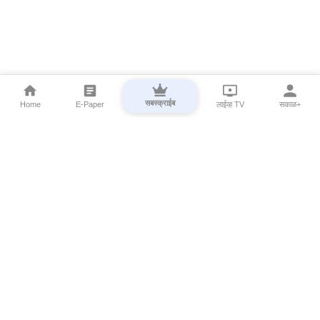
सबस्क्राईब
Home
E-Paper
लाईव्ह TV
सकाळ+
⌄
Marathi News
⌄
About Esakal