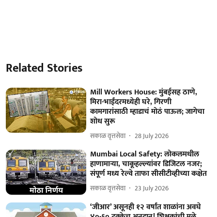
Related Stories
Mill Workers House: मुंबईसह ठाणे,
मिरा-भाईंदरमध्येही घरे, गिरणी
कामगारांसाठी म्हाडाचं मोठं पाऊल; जागेचा
शोध सुरू
सकाळ वृत्तसेवा
28 July 2026
Mumbai Local Safety: लोकलमधील
हाणामाऱ्या, चाकूहल्ल्यांवर डिजिटल नजर;
संपूर्ण मध्य रेल्वे ताफा सीसीटीव्हीच्या कक्षेत
सकाळ वृत्तसेवा
23 July 2026
‘जीआर’ असूनही १२ वर्षांत शाळांना अवघे
४०-६० टक्केच अनुदान! शिक्षकांची मुले