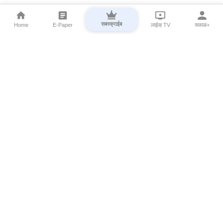
सबस्क्राईब
Home
E-Paper
लाईव्ह TV
सकाळ+
⌄
Marathi News
⌄
About Esakal
⌄
Digital Products
⌄
Sakal Programs